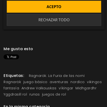
runas del futhark antiguo para representar a los
ACEPTO
personajes y sus habilidades y para determinar el
resultado de sus acciones. Prepara tus runas y
RECHAZAR TODO
adéntrate en el mundo de
Ragnarök: La furia de las
nornir
.
Me gusta esto
Etiquetas:
Ragnarök: La Furia de las norni
Ragnarök
juego básico
aventuras
nordico
vikingos
fantasía
Andrew Valkauskas
víkingar
Midhgardhr
Yggdrasill rol
runas
juegos de rol
En la misma categoría