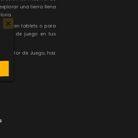
xplorar una tierra llena
loria.
vistas en tablets o para
emento de juego en tus
e director de Juego, haz
s