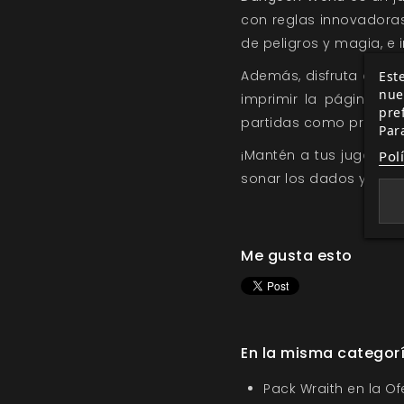
con reglas innovadora
de peligros y magia, e i
Además, disfruta de las
Este
nue
imprimir la página qu
pre
partidas como prefiera
Par
¡Mantén a tus jugadores
Pol
sonar los dados y que 
Me gusta esto
En la misma categor
Pack Wraith en la O