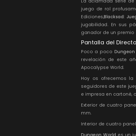
La aclamada serie de 
juego de rol profusam
Ediciones,
Blacksad: Jue
jugabilidad. En sus p
ganador de un premio E
Pantalla del Direc
Poco a poco
Dungeon
revelación de este a
Apocalypse World.
Hoy os ofrecemos la 
seguidores de este jue
e impresa en cartoné,
Exterior de cuatro pan
mm.
Interior de cuatro pane
Dungeon World
es un j