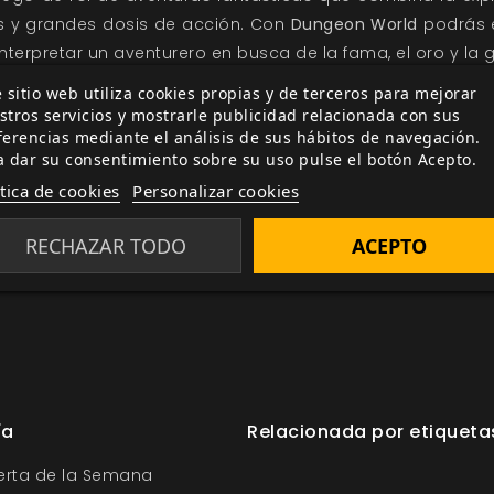
s y grandes dosis de acción. Con
Dungeon World
podrás e
nterpretar un aventurero en busca de la fama, el oro y la g
 ediciones digitales en formato PDF, diseñadas para ser 
 sitio web utiliza cookies propias y de terceros para mejorar
stros servicios y mostrarle publicidad relacionada con sus
e necesitas tener en la mesa. Disfruta de este compl
ferencias mediante el análisis de sus hábitos de navegación.
s.
a dar su consentimiento sobre su uso pulse el botón Acepto.
 en vilo con los secretos que ocultas tras tu pantalla d
ítica de cookies
Personalizar cookies
empiece la aventura!
RECHAZAR TODO
ACEPTO
ía
Relacionada por etiqueta
ferta de la Semana