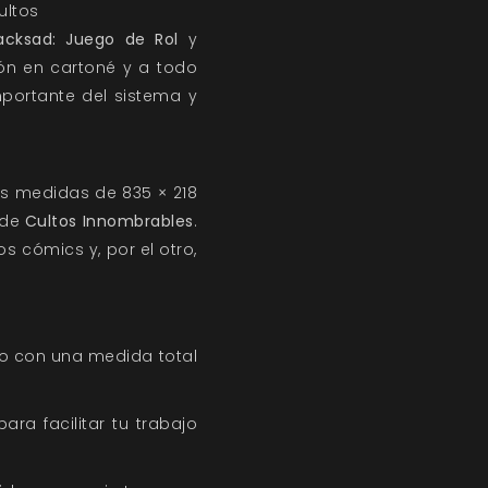
ultos
acksad: Juego de Rol
y
ón en cartoné y a todo
mportante del sistema y
s medidas de 835 × 218
 de
Cultos Innombrables
.
s cómics y, por el otro,
rro con una medida total
ra facilitar tu trabajo