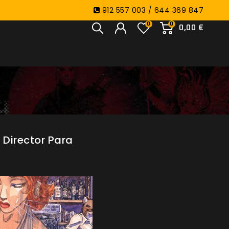
912 557 003 / 644 369 847
0
0
0,00 €
 Director Para