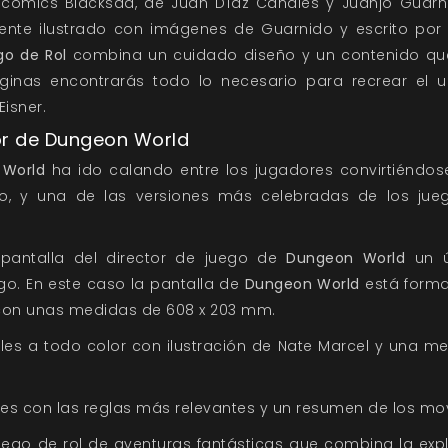
cómics Blacksad, de Juan Díaz Canales y Juanjo Guarni
ente ilustrado con imágenes de Guarnido y escrito por 
go de Rol
combina un cuidado diseño y un contenido que
áginas encontrarás todo lo necesario para recrear el u
isner.
tor de Dungeon World
 World
ha ido calando entre los jugadores convirtiéndos
ño, y una de las versiones más celebradas de los jue
pantalla del director de juego de
Dungeon World
un ú
go. En este caso la pantalla de
Dungeon World
está forma
 con unas medidas de 608 x 203 mm.
eles a todo color con ilustración de Nate Marcel y una me
les con las reglas más relevantes y un resumen de los mov
uego de rol de aventuras fantásticas que combina la ex