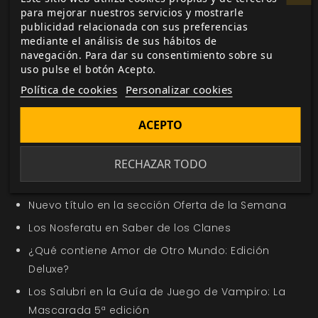
Me gusta esto
para mejorar nuestros servicios y mostrarle
publicidad relacionada con sus preferencias
mediante el análisis de sus hábitos de
navegación. Para dar su consentimiento sobre su
uso pulse el botón Acepto.
Etiquetas:
Resurgir del Dragón
accesorio
dados
Política de cookies
Personalizar cookies
fantasia
juego de rol
SDR
Dragones
Mazmorras
Épica fantástica
Colectivo 9
Dungeons
Voldor
ACEPTO
Hipótido
d20
RECHAZAR TODO
En la misma categoría
Nuevo título en la sección Oferta de la Semana
Los Nosferatu en Saber de los Clanes
¿Qué contiene Amor de Otro Mundo: Edición
Deluxe?
Los Salubri en la Guía de Juego de Vampiro: La
Mascarada 5ª edición