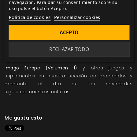
navegación. Para dar su consentimiento sobre su
reinos aledaños, durante la época de
Aquelarre
.
uso pulse el botón Acepto.
Una
nueva campaña,
La reliquia sagrada,
repleta de
Política de cookies
Personalizar cookies
nuevos conflictos y misterios por resolver, al otro lado
de los Pirineos.
ACEPTO
Nuevas clases de personaje
y pautas adicionales para
crear personajes británicos y franceses.
RECHAZAR TODO
Aprovecha la oportunidad de hacer tu prepedido de
Imago Europe (Volumen 1)
y otros juegos y
suplementos en nuestra
sección de prepedidos
y
mantente al día de las novedades
siguiendo
nuestras noticias.
Me gusta esto