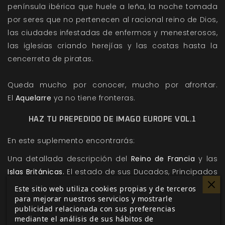
península ibérica que huele a leña, la noche tomada
por seres que no pertenecen al racional reino de Dios,
las ciudades infestadas de enfermos y menesterosos,
las iglesias criando herejías y las costas hasta la
cencerreta de piratas.
Queda mucho por conocer, mucho por afrontar.
El
Aquelarre
ya no tiene fronteras.
HAZ TU PREPEDIDO DE IMAGO EUROPE VOL.1
En este suplemento encontrarás:
Una detallada descripción del
Reino de Francia
y las
Islas Británicas.
El estado de sus Ducados, Principados
y Dominios, su situación política y social, sus
Este sitio web utiliza cookies propias y de terceros
personajes históricos relevantes y sus criaturas
para mejorar nuestros servicios y mostrarle
publicidad relacionada con sus preferencias
irracionales.
mediante el análisis de sus hábitos de
Una
cronología
centrada en las nuevas regiones y los