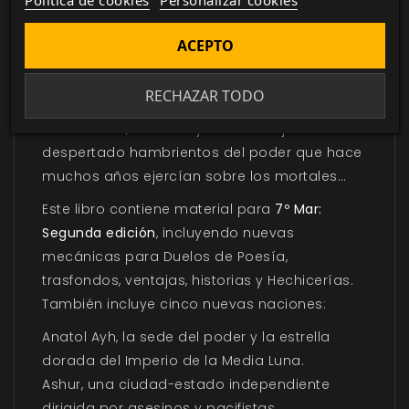
Política de cookies
Personalizar cookies
bondad.
Sin embargo, el progreso no se consigue sin
ACEPTO
encontrar guijarros entre la arena. El sultán
destronado conspira para recuperar su trono,
RECHAZAR TODO
y su amante, controlado por una fuerza de
otro mundo, intenta ayudarle. Los jinn han
despertado hambrientos del poder que hace
muchos años ejercían sobre los mortales…
Este libro contiene material para
7º Mar:
Segunda edición
, incluyendo nuevas
mecánicas para Duelos de Poesía,
trasfondos, ventajas, historias y Hechicerías.
También incluye cinco nuevas naciones:
Anatol Ayh
, la sede del poder y la estrella
dorada del Imperio de la Media Luna.
Ashur
, una ciudad-estado independiente
dirigida por asesinos y pacifistas.