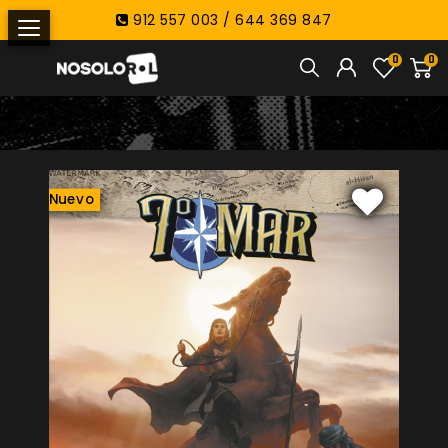
912 557 003 / 644 369 847
0
0
Nuevo