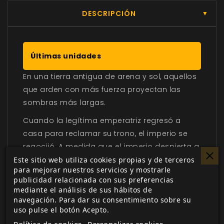
DESCRIPCIÓN
▼
Últimas unidades
En una tierra antigua de arena y sol, aquellos
que arden con más fuerza proyectan las
sombras más largas.
Cuando la legítima emperatriz regresó a
casa para reclamar su trono, el imperio se
regocijó. A medida que el imperio despierta a
un nuevo amanecer, desde los comerciantes
Este sitio web utiliza cookies propias y de terceros
para mejorar nuestros servicios y mostrarle
anatolios hasta los nobles sarmiones
publicidad relacionada con sus preferencias
trabajan por una nueva vida, manteniendo
mediante el análisis de sus hábitos de
cerca de su corazón los ideales que hacen
navegación. Para dar su consentimiento sobre su
uso pulse el botón Acepto.
fuerte al imperio: la familia, el honor y la