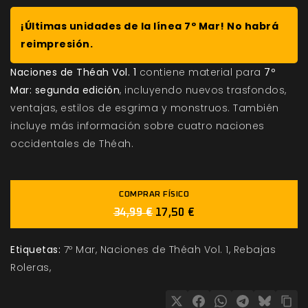
¡Últimas unidades de la línea 7º Mar! No habrá
reimpresión.
Naciones de Théah Vol. 1
contiene material para
7º
Mar: segunda edición
, incluyendo nuevos trasfondos,
ventajas, estilos de esgrima y monstruos. También
incluye más información sobre cuatro naciones
occidentales de Théah.
COMPRAR FÍSICO
34,99 €
17,50 €
Etiquetas:
7º Mar
Naciones de Théah Vol. 1
Rebajas
Roleras