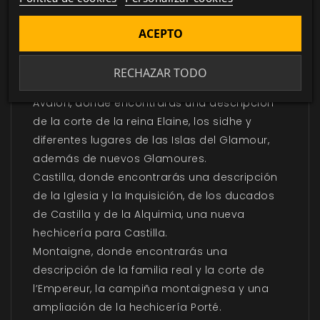
segunda edición, incluyendo nuevos
trasfondos, ventajas, estilos de esgrima y
ACEPTO
monstruos. También incluye más información
sobre cuatro naciones occidentales de
RECHAZAR TODO
Théah:
Ávalon, donde encontrarás una descripción
de la corte de la reina Elaine, los sidhe y
diferentes lugares de las Islas del Glamour,
además de nuevos Glamoures.
Castilla, donde encontrarás una descripción
de la Iglesia y la Inquisición, de los ducados
de Castilla y de la Alquimia, una nueva
hechicería para Castilla.
Montaigne, donde encontrarás una
descripción de la familia real y la corte de
l’Empereur, la campiña montaignesa y una
ampliación de la hechicería Porté.