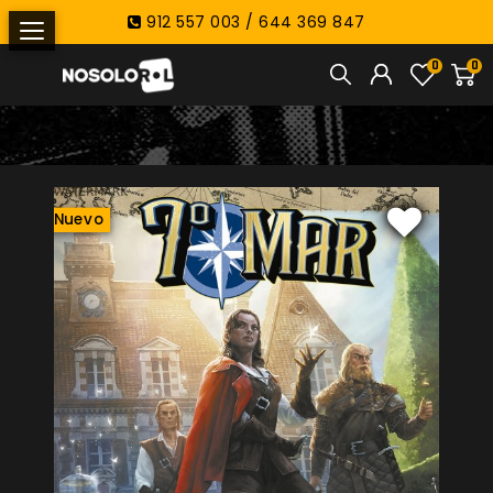
912 557 003 / 644 369 847
0
0
Nuevo