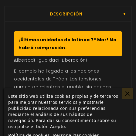
DESCRIPCIÓN
▼
¡Últimas unidades de la línea 7º Mar! No
habrá reimpresión.
¡Libertad! ¡Igualdad! ¡Liberación!
El cambio ha llegado a las naciones
occidentales de Théah. Las tensiones
aumentan mientras el pueblo, sin apenas
representación y cansado de guerras, se
Este sitio web utiliza cookies propias y de terceros
para mejorar nuestros servicios y mostrarle
agita bajo el implacable gobierno de la
publicidad relacionada con sus preferencias
nobleza. Y ahora muchos consideran la
mediante el análisis de sus hábitos de
revolución como su única salida.
navegación. Para dar su consentimiento sobre su
uso pulse el botón Acepto.
Este libro contiene material para
7º Mar
:
Política de cookies
Personalizar cookies