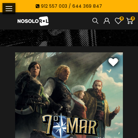
912 557 003 / 644 369 847
0
0