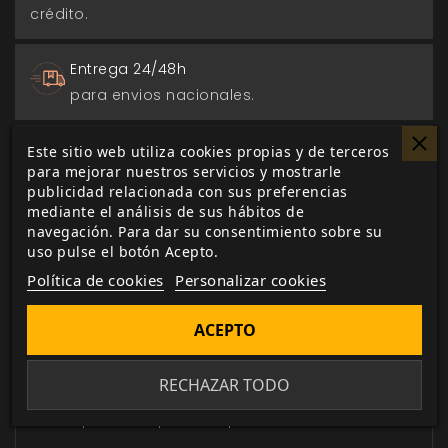
crédito.
Entrega 24/48h
para envios nacionales.
Biblioteca digital
Este sitio web utiliza cookies propias y de terceros
para mejorar nuestros servicios y mostrarle
actualizada con todos los juego canjeados
publicidad relacionada con sus preferencias
o comprados.
mediante el análisis de sus hábitos de
navegación. Para dar su consentimiento sobre su
uso pulse el botón Acepto.
Política de cookies
Personalizar cookies
DESCRIPCIÓN
▼
ACEPTO
RECHAZAR TODO
La pantalla de
7º Mar
es una ayuda
indispensable para tus partidas.