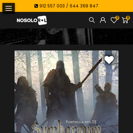
912 557 003 / 644 369 847
0
0