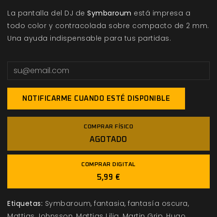
La pantalla del DJ de
Symbaroum
está impresa a
todo color y contracolada sobre compacto de 2 mm.
Una ayuda indispensable para tus partidas.
NOTIFICARME CUANDO ESTÉ DISPONIBLE
COMPRAR FÍSICO
AGOTADO
COMPRAR DIGITAL
5,99 €
Etiquetas:
Symbaroum
fantasia
fantasía oscura
Mattias Johnsson
Mattias Lilja
Martin Grip
Hugo