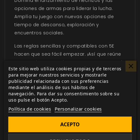
Domina el lanzamiento de hechizos y las
opciones de armas para liderar la lucha.
Amplía tu juego con nuevas opciones de
tiempo de descanso, exploración y
encuentros sociales.
Las reglas sencillas y compatibles con 5E
hacen que sea fácil empezar. ¡Así que reúne
a tus amigos y comienza tu aventura a través
Este sitio web utiliza cookies propias y de terceros
del Laberinto de los Mundos!
para mejorar nuestros servicios y mostrarle
publicidad relacionada con sus preferencias
Copia digital gratuita incluida en el libro
mediante el análisis de sus hábitos de
impreso.
navegación. Para dar su consentimiento sobre su
uso pulse el botón Acepto.
Sé audaz. Sé intrépido. Sé valiente.
Política de cookies
Personalizar cookies
¿Qué lleva el
Cubil de
Monstruos
de
Tales of the
ACEPTO
Valiant
?