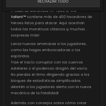
RECHAZAR TODO
Los héroes necesitan monstruos
El
Cubil de Monstruos
de
Tales of the
Valiant™
contiene más de 400 hacedores de
héroes listos para atacar. Aquí acechan
todos los monstruos clásicos ¡y muchas
sorpresas más!
Lanza nuevas amenazas a los jugadores,
como las hagas emboscadoras o los
espóridos.
Trae el Vacío corruptor con los cuervos
estelares o el poderoso dragón del vacío.
No pierdas el ritmo dirigiendo gracias a los
bloques de estadísticas simplificados.
¡Mantén a los jugadores alerta con la nueva
mecánica de la Fatalidad!
Además, con consejos sobre cómo crear