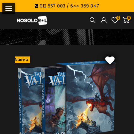
912 557 003 / 644 369 847
0
0
Nuevo