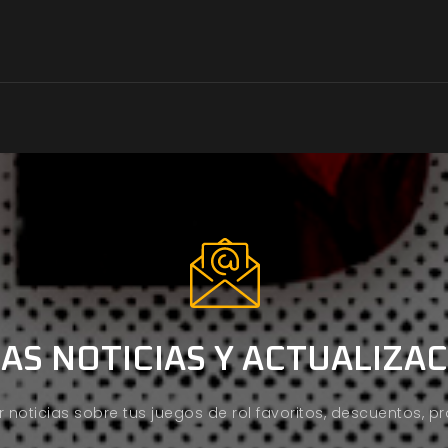
AS NOTICIAS Y ACTUALIZA
ir noticias sobre tus juegos de rol favoritos, descuentos, 