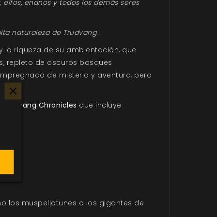
, elfos, enanos y todos los demás seres
ita naturaleza de Trudvang.
y la riqueza de su ambientación, que
s, repleto de oscuros bosques
 impregnado de misterio y aventura, pero
a
Trudvang Chronicles
que incluye
o los muspeljotunes o los gigantes de