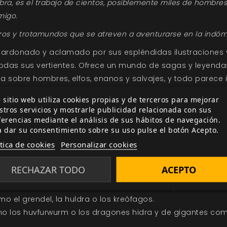
bra, es el trabajo de cientos, posiblemente miles de hombres
migo.
jeros y trotamundos que se atreven a aventurarse en la indóm
alardonado y aclamado por sus espléndidas ilustraciones 
todas sus vertientes. Ofrece un mundo de sagas y leyenda
a sobre hombres, elfos, enanos y salvajes, y todo parece
 sitio web utiliza cookies propias y de terceros para mejorar
stros servicios y mostrarle publicidad relacionada con sus
 de monstruos ilustrado y diseñado específicamente par
ferencias mediante el análisis de sus hábitos de navegación.
 así como estadísticas de juego fáciles de usar.
a dar su consentimiento sobre su uso pulse el botón Acepto.
ítica de cookies
Personalizar cookies
as en las partidas y sacarles el máximo partido.
RECHAZAR TODO
ACEPTO
m nocturno, el troltauro o la serpiente gigante.
o los demonios, el habitasombras o el draugr.
mo el grendel, la huldra o los kreófagos.
 los huvfurwurm o los dragones hidra y de gigantes com