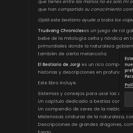
que tienes entre las manos no es solo mi o
que han compartido su conocimiento con
Ojalá este bestiario ayude a todos los via
Trudvang Chronicles
es un juego de rol g
bebe de la mitología celta y nórdica en 
primordiales donde la naturaleza gobiern
también de cierta melancolía.
Este
nue
El Bestiario de Jorgi
es un rico compendio
pre
historias y descripciones en profundidad,
Par
Este libro incluye:
Pol
Sistemas y consejos para usar las criatur
Un capítulo dedicado a bestias como el ul
Un compendio de seres de la niebla, com
Misteriosas criaturas de la naturaleza, co
Descripciones de grandes dragones, como
fuego.