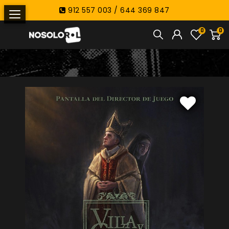
912 557 003 / 644 369 847
0
0