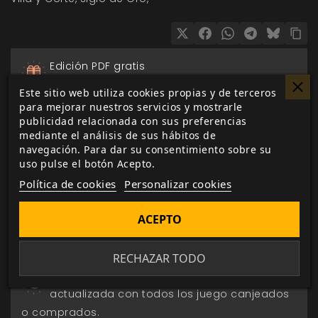
Edición PDF gratis
con la edición física en más de 200
Este sitio web utiliza cookies propias y de terceros
productos.
para mejorar nuestros servicios y mostrarle
publicidad relacionada con sus preferencias
mediante el análisis de sus hábitos de
Pago seguro
navegación. Para dar su consentimiento sobre su
a través de Paypal, transferencia o tarjeta de
uso pulse el botón Acepto.
crédito.
Política de cookies
Personalizar cookies
Entrega 24/48h
ACEPTO
para envios nacionales.
RECHAZAR TODO
Biblioteca digital
actualizada con todos los juego canjeados
o comprados.