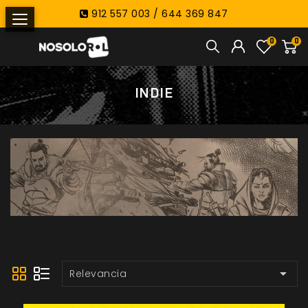
912 557 003 / 644 369 847
0
0
INDIE

Relevancia