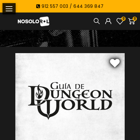
912 557 003 / 644 369 847
0
0