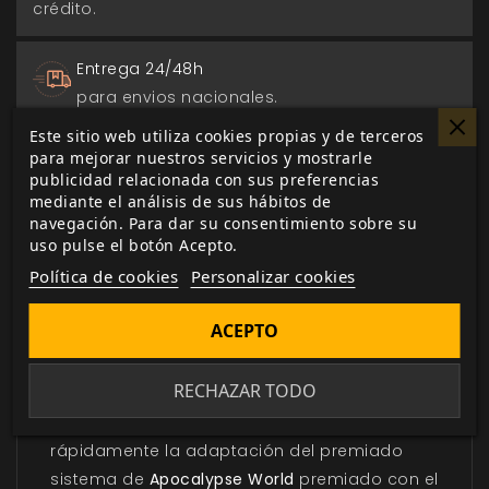
crédito.
Entrega 24/48h
para envios nacionales.
Este sitio web utiliza cookies propias y de terceros
Biblioteca digital
para mejorar nuestros servicios y mostrarle
publicidad relacionada con sus preferencias
actualizada con todos los juego canjeados
mediante el análisis de sus hábitos de
o comprados.
navegación. Para dar su consentimiento sobre su
uso pulse el botón Acepto.
Política de cookies
Personalizar cookies
ACEPTO
DESCRIPCIÓN
▼
RECHAZAR TODO
Con está guía de inicio podrás descubrir
rápidamente la adaptación del premiado
sistema de
Apocalypse World
premiado con el