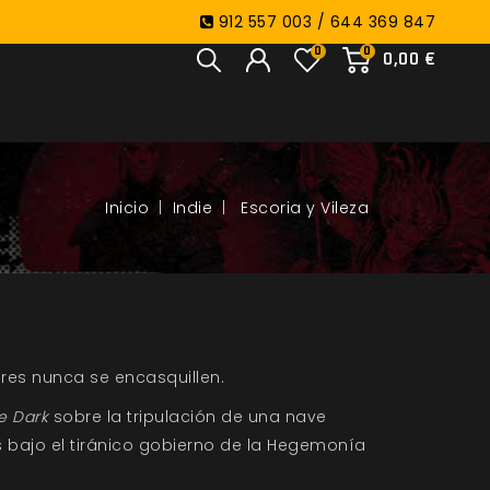
912 557 003 / 644 369 847
0
0
0,00 €
Indie
Escoria y Vileza
eres nunca se encasquillen.
e Dark
sobre la tripulación de una nave
es bajo el tiránico gobierno de la Hegemonía