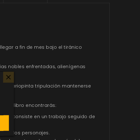
legar a fin de mes bajo el tiránico
ias nobles enfrentadas, alienígenas
á tu variopinta tripulación mantenerse
 este libro encontrarás:
 juego consiste en un trabajo seguido de
 que los personajes.