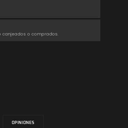
go canjeados o comprados.
OPINIONES