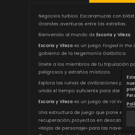
Negocios turbios. Escaramuzas con blást
Grandes aventuras entre las estrellas.
Bienvenido al mundo de
Escoria y Vileza
.
Escoria y Vileza
es un juego
Forged in the 
gobierno de la Hegemonía Galáctica.
Únete a los miembros de tu tripulación p
peligrosos y extraños místicos.
Este
nue
Explora las ruinas de civilizaciones perd
pre
unida el tiempo suficiente para dar el gr
Par
Escoria y Vileza
es un juego de rol indepen
Pol
Una estructura de juego que pone el foco 
recuperación, proyectos en descanso y 
«Hojas de personaje» para las naves que 