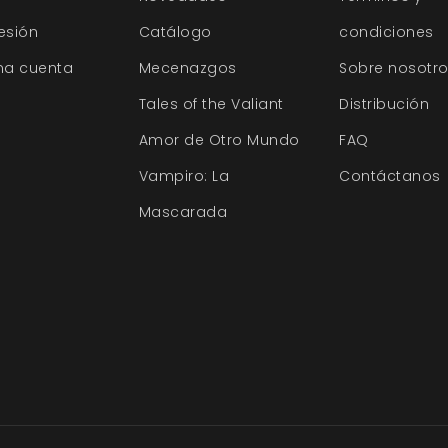
sesión
Catálogo
condiciones
na cuenta
Mecenazgos
Sobre nosotr
Tales of the Valiant
Distribución
Amor de Otro Mundo
FAQ
Vampiro: La
Contáctanos
Mascarada