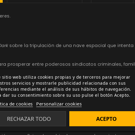
eres.
Dark
sobre la tripulación de una nave espacial que intenta l
ara prosperar entre poderosos sindicatos criminales, famil
 sitio web utiliza cookies propias y de terceros para mejorar
stros servicios y mostrarle publicidad relacionada con sus
idas solo por diversión y de paso algunos beneficios. ¿Podr
ferencias mediante el análisis de sus hábitos de navegación.
an golpe y asegurar su fama en todo el sector?
a dar su consentimiento sobre su uso pulse el botón Acepto.
diente basado en el motor de juego Forged in the Dark. En
ítica de cookies
Personalizar cookies
en las tareas criminales de la tripulación. Una sesión de
RECHAZAR TODO
ACEPTO
mejoras.
les permiten ganar experiencia y mejorar al mismo tiempo