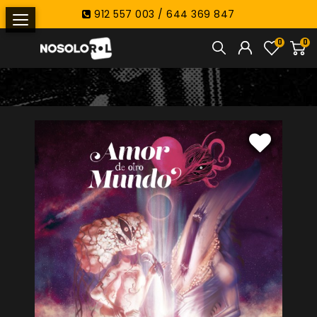
912 557 003 / 644 369 847
0
0