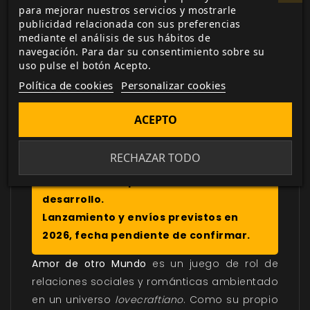
Biblioteca digital
para mejorar nuestros servicios y mostrarle
publicidad relacionada con sus preferencias
actualizada con todos los juego canjeados
mediante el análisis de sus hábitos de
o comprados.
navegación. Para dar su consentimiento sobre su
uso pulse el botón Acepto.
Política de cookies
Personalizar cookies
ACEPTO
DESCRIPCIÓN
▼
RECHAZAR TODO
¡ATENCIÓN! Prepedido: Título en
desarrollo.
Lanzamiento y envíos previstos en
2026, fecha pendiente de confirmar.
Amor de otro Mundo
es un juego de rol de
relaciones sociales y románticas ambientado
en un universo
lovecraftiano
. Como su propio