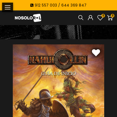
912 557 003 / 644 369 847
0
0