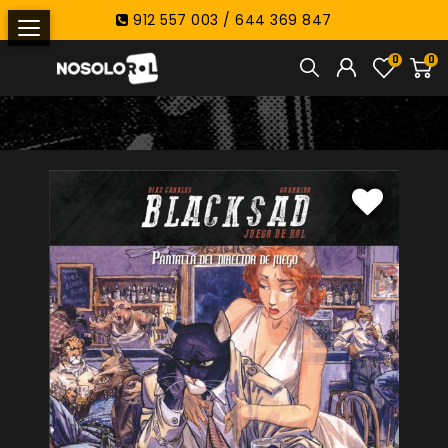
912 557 003 / 644 369 847
0
0