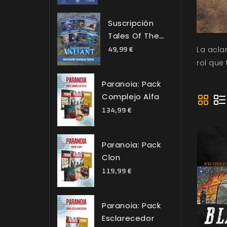
Suscripción
Tales Of The
Valiant:
La acla
49,99 €
Aventuras
rol que
Épicas
Paranoia: Pack
Complejo Alfa
134,99 €
Paranoia: Pack
Clon
119,99 €
Paranoia: Pack
Esclarecedor