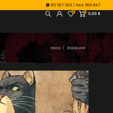
912 557 003 / 644 369 847
0
0
0,00 €
Blacksad