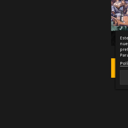
Este
nue
pre
Bl
Par
Gamem
Pol
COMPR