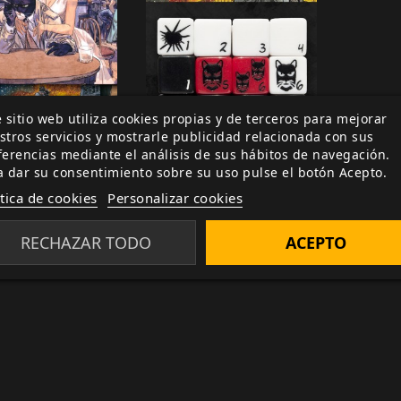
 sitio web utiliza cookies propias y de terceros para mejorar
stros servicios y mostrarle publicidad relacionada con sus
ferencias mediante el análisis de sus hábitos de navegación.
acksad: The
Blacksad: Dados
a dar su consentimiento sobre su uso pulse el botón Acepto.
aster's Screen
ítica de cookies
Personalizar cookies
AR VERSIÓN FÍSICA
COMPRAR VERSIÓN FÍSICA
11,99 €
AGOTADO
RECHAZAR TODO
ACEPTO