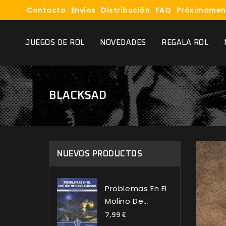
Contacto
Envíos
Distribución
FAQ
Próximamen
JUEGOS DE ROL
NOVEDADES
REGALA ROL
BLACKSAD
NUEVOS PRODUCTOS
Problemas En El
Molino De
Barbamusgo
7,99 €