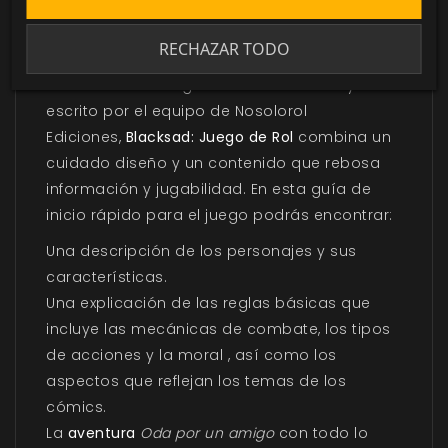
La aclamada serie de cómics
Blacksad
, de
Juan Díaz Canales y Juanjo Guarnido, se
RECHAZAR TODO
convierte en juego de rol. Profusamente
ilustrado con imágenes de los cómics y
escrito por el equipo de Nosolorol
Ediciones,
Blacksad: Juego de Rol
combina un
cuidado diseño y un contenido que rebosa
información y jugabilidad. En esta guía de
inicio rápido para el juego podrás encontrar:
Una descripción de los personajes y sus
características.
Una explicación de las reglas básicas que
incluye las mecánicas de combate, los tipos
de acciones y la moral , así como los
aspectos que reflejan los temas de los
cómics.
La
aventura
Oda por un amigo
con todo lo