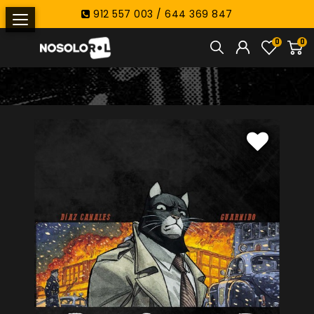
912 557 003 / 644 369 847
0
0