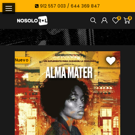
912 557 003 / 644 369 847
0
0
Nuevo