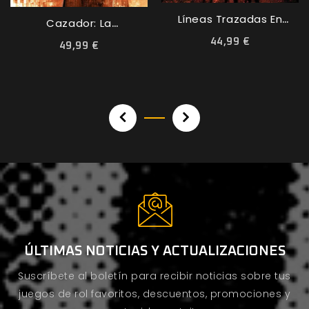
Líneas Trazadas En
Cazador: La
Sangre...
Venganza
44,99 €
49,99 €
ÚLTIMAS NOTICIAS Y ACTUALIZACIONES
Suscríbete al boletín para recibir noticias sobre tus
juegos de rol favoritos, descuentos, promociones y