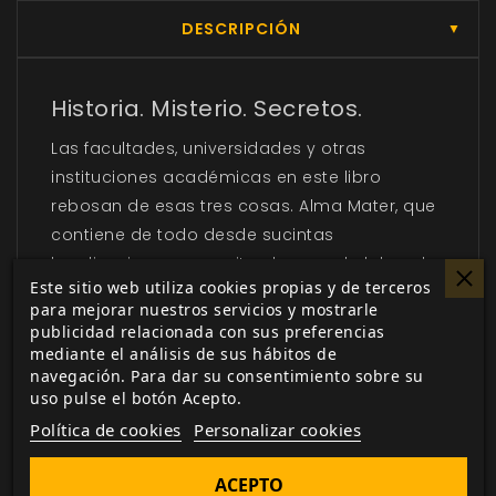
DESCRIPCIÓN
▼
Historia. Misterio. Secretos.
Las facultades, universidades y otras
instituciones académicas en este libro
rebosan de esas tres cosas. Alma Mater, que
contiene de todo desde sucintas
localizaciones que evitan la pesada labor de
Este sitio web utiliza cookies propias y de terceros
diseñar un campus a cuatro escenarios
para mejorar nuestros servicios y mostrarle
desarrollados en detalle adecuados para
publicidad relacionada con sus preferencias
toda una crónica, arroja luz sobre las torres
mediante el análisis de sus hábitos de
navegación. Para dar su consentimiento sobre su
de marfil del mundo académico (hogar de
uso pulse el botón Acepto.
información que puede mantener con vida a
Política de cookies
Personalizar cookies
una célula de Cazadores y presas que los
quieran muertos) en el Mundo de Tinieblas.
ACEPTO