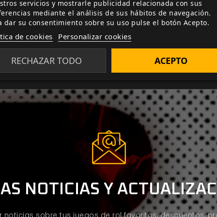
stros servicios y mostrarle publicidad relacionada con sus
Cazador: La Venganza, más adecuada para una célula de en
ferencias mediante el análisis de sus hábitos de navegación.
sión de juego, pero puede ajustarse para tener lugar en 
a dar su consentimiento sobre su uso pulse el botón Acepto.
ítica de cookies
Personalizar cookies
RECHAZAR TODO
ACEPTO
AS NOTICIAS Y ACTUALIZA
ir noticias sobre tus juegos de rol favoritos, descuentos, 