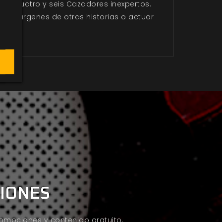
tre cuatro y seis Cazadores inexpertos.
los márgenes de otras historias o actuar
CIONES
promociones y contenido gratuito.