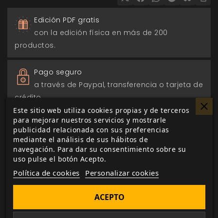
Edición PDF gratis
con la edición física en más de 200
productos.
Pago seguro
a través de Paypal, transferencia o tarjeta de
crédito.
Este sitio web utiliza cookies propias y de terceros
para mejorar nuestros servicios y mostrarle
Entrega 24/48h
publicidad relacionada con sus preferencias
para envios nacionales.
mediante el análisis de sus hábitos de
navegación. Para dar su consentimiento sobre su
uso pulse el botón Acepto.
Biblioteca digital
Política de cookies
Personalizar cookies
actualizada con todos los juego canjeados
o comprados.
ACEPTO