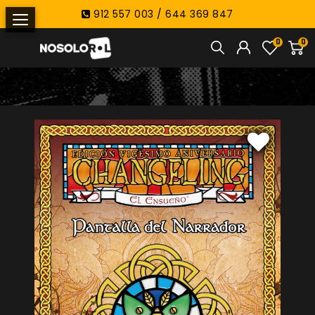
912 557 003 / 644 369 847
0
0