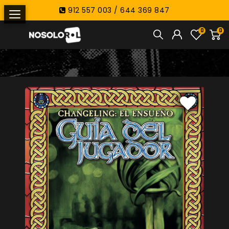
912 557 003 / 644 369 847
0
0