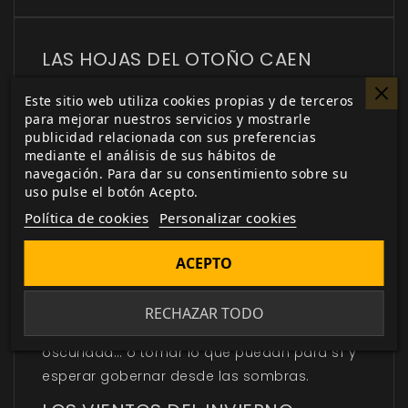
LAS HOJAS DEL OTOÑO CAEN
El Ensueño es un lugar inmenso y siempre
Este sitio web utiliza cookies propias y de terceros
cambiante, especialmente en los turbulentos
para mejorar nuestros servicios y mostrarle
publicidad relacionada con sus preferencias
tiempos de la Evanescencia. Nuevos sueños
mediante el análisis de sus hábitos de
toman forma al tiempo que los vientos del
navegación. Para dar su consentimiento sobre su
Invierno aúllan al otro lado de las ventanas y
uso pulse el botón Acepto.
el Glamour lucha por traer luz y calor a un
Política de cookies
Personalizar cookies
mundo en el que los corazones se enfrían
incluso mientras asciende la temperatura.
ACEPTO
Los changelings de todas partes han de
tomar una peligrosa decisión: unirse y
RECHAZAR TODO
permanecer juntos frente a la creciente
oscuridad… o tomar lo que puedan para sí y
esperar gobernar desde las sombras.