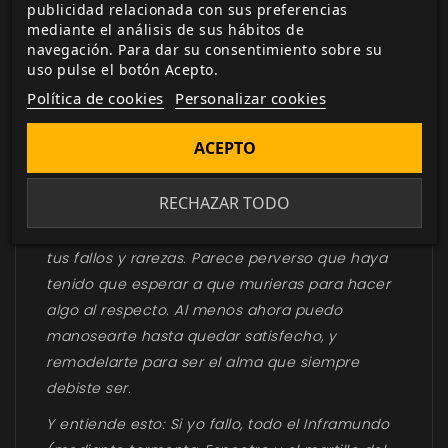
publicidad relacionada con sus preferencias
DESCRIPCIÓN
▼
mediante el análisis de sus hábitos de
navegación. Para dar su consentimiento sobre su
uso pulse el botón Acepto.
El horror no se detiene sólo porque estés
Política de cookies
Personalizar cookies
muerto, amigo mío. Se podría decir que apenas
acaba de comenzar.
ACEPTO
Demonios, llevo viviendo en tu cabeza los años
RECHAZAR TODO
suficientes para conocer cada una de tus
necesidades, las cosas que te ponen nervioso,
tus fallos y rarezas. Parece perverso que haya
tenido que esperar a que murieras para hacer
algo al respecto. Al menos ahora puedo
manosearte hasta quedar satisfecho, y
remodelarte para ser el alma que siempre
debiste ser.
Y entiende esto: Si yo fallo, todo el Inframundo