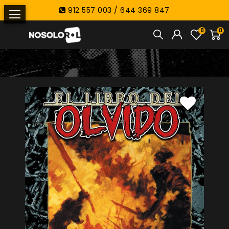
912 557 003 / 644 369 847
0
0