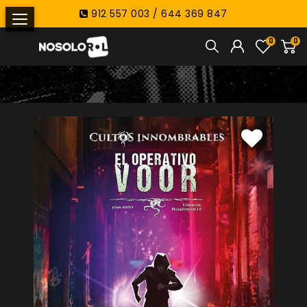
912 557 003 / 644 369 847
0
0