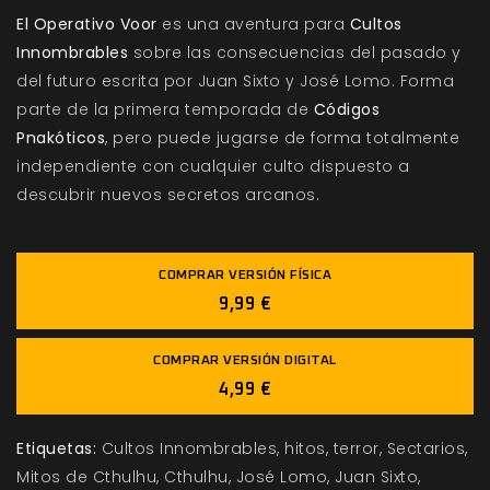
El Operativo Voor
es una aventura para
Cultos
Innombrables
sobre las consecuencias del pasado y
del futuro escrita por Juan Sixto y José Lomo. Forma
parte de la primera temporada de
Códigos
Pnakóticos
, pero puede jugarse de forma totalmente
independiente con cualquier culto dispuesto a
descubrir nuevos secretos arcanos.
COMPRAR VERSIÓN FÍSICA
9,99 €
COMPRAR VERSIÓN DIGITAL
4,99 €
Etiquetas:
Cultos Innombrables
hitos
terror
Sectarios
Mitos de Cthulhu
Cthulhu
José Lomo
Juan Sixto