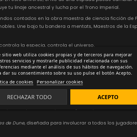
e tu linaje ancestral y lucha por el Trono Imperial.
mundos contados en la obra maestra de ciencia ficción de 
s nobles. Une bajo tu bandera a mentats, Maestros de la E
controla la especia, controla el universo.
 sitio web utiliza cookies propias y de terceros para mejorar
mperio
contiene:
stros servicios y mostrarle publicidad relacionada con sus
ferencias mediante el análisis de sus hábitos de navegación.
pias historias de intriga y aventura en las arenas de Arr
a dar su consentimiento sobre su uso pulse el botón Acepto.
ítica de cookies
Personalizar cookies
tada específicamente para el universo de Dune con regla
, donde puedes mover los hilos y controlar a los agentes
RECHAZAR TODO
ACEPTO
d, facciones, historia, tecnología, cultura, fe y mucho más
incipiantes y veteranos para dirigir campañas ambientada
es de Dune
, diseñada para involucrar a todos los jugadore