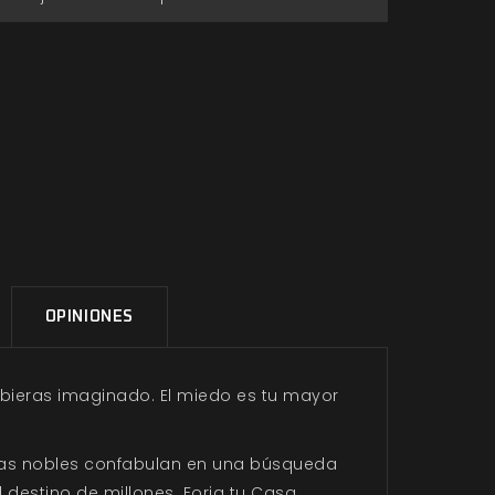
OPINIONES
hubieras imaginado. El miedo es tu mayor
Casas nobles confabulan en una búsqueda
 destino de millones. Forja tu Casa,