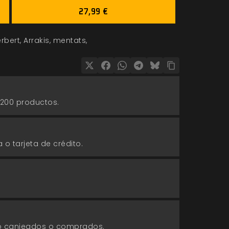
27,99 €
erbert
Arrakis
mentats
 200 productos.
 o tarjeta de crédito.
go canjeados o comprados.