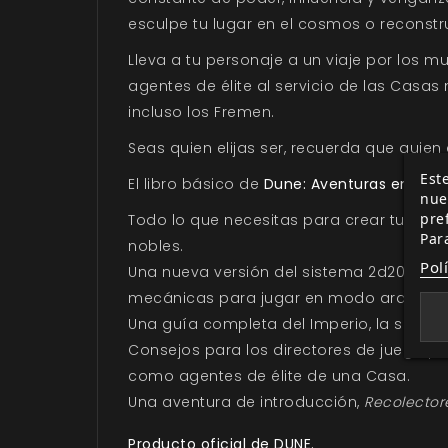
esculpe tu lugar en el cosmos o reconstruy
Lleva a tu personaje a un viaje por los 
agentes de élite al servicio de las Casa
incluso los Fremen.
Seas quien elijas ser, recuerda que quien 
Este
El libro básico de
Dune: Aventuras en el I
nue
pre
Todo lo que necesitas para crear tus pro
Par
nobles.
Pol
Una nueva versión del sistema 2d20 adap
mecánicas para jugar en modo arquitecto
Una guía completa del Imperio, la socieda
Consejos para los directores de juego pr
como agentes de élite de una Casa.
Una aventura de introducción,
Recolector
Producto oficial de DUNE.