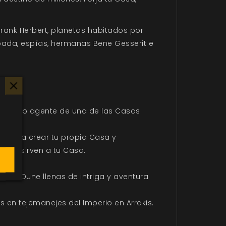
Frank Herbert, planetas habitados por
spada, espías, hermanas Bene Gesserit e
akis como agente de una de las Casas
s para crear tu propia Casa y
 que sirven a tu Casa.
.
s en Dune llenas de intriga y aventura
s en tejemanejes del Imperio en Arrakis.