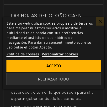
LAS HOJAS DEL OTOÑO CAEN
Este sitio web utiliza cookies propias y de terceros
El Ensueño es un lugar inmenso y siempre
para mejorar nuestros servicios y mostrarle
cambiante, especialmente en los turbulentos
publicidad relacionada con sus preferencias
tiempos de la Evanescencia. Nuevos sueños
mediante el análisis de sus hábitos de
navegación. Para dar su consentimiento sobre su
toman forma al tiempo que los vientos del
uso pulse el botón Acepto.
Invierno aúllan al otro lado de las ventanas y
Política de cookies
Personalizar cookies
el Glamour lucha por traer luz y calor a un
mundo en el que los corazones se enfrían
ACEPTO
incluso mientras asciende la temperatura.
Los changelings de todas partes han de
RECHAZAR TODO
tomar una peligrosa decisión: unirse y
permanecer juntos frente a la creciente
oscuridad… o tomar lo que puedan para sí y
esperar gobernar desde las sombras.