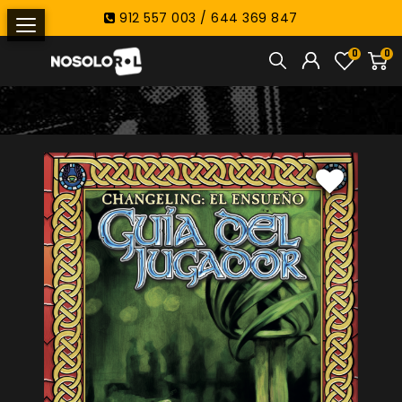
912 557 003 / 644 369 847
0
0