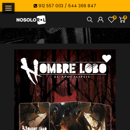
912 557 003 / 644 369 847
0
0