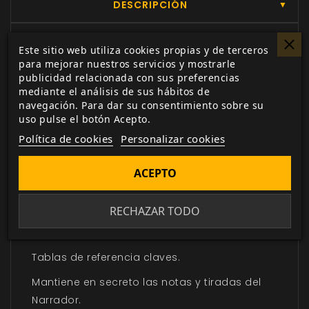
DESCRIPCIÓN
▼
¡Siente la Rabia!
Este sitio web utiliza cookies propias y de terceros
para mejorar nuestros servicios y mostrarle
¡Realza tus partidas de
Hombre Lobo: El
publicidad relacionada con sus preferencias
mediante el análisis de sus hábitos de
Apocalipsis
con la
Pantalla y el Kit de
navegación. Para dar su consentimiento sobre su
Herramientas del Narrador
! Su gran cantidad
uso pulse el botón Acepto.
de recursos te ayudará a dirigir la mejor
Política de cookies
Personalizar cookies
partida posible de
Hombre Lobo
,
preparándote para cualquier eventualidad.
ACEPTO
La
Pantalla del Narrador
de cuatro paneles
incluye:
RECHAZAR TODO
Nuevo arte original.
Tablas de referencia claves.
Mantiene en secreto las notas y tiradas del
Narrador.