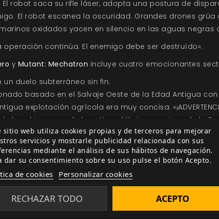
El robot saca su rifle láser, adopta una postura de dispar
igo. El robot escanea la oscuridad. Grandes drones grúa c
marinos oxidados yacen en silencio en las aguas negras d
a operación continúa. El enemigo debe ser destruído».
ero
y
Mutant: Mechatron
incluye cuatro emocionantes secto
 un duelo subterráneo sin fin.
ado basado en el Salvaje Oeste de la Edad Antigua con nu
antigua explotación agrícola era muy concisa: «¡ADVERTENC
e las chimeneas de la antigua fábrica en ruinas de la Zon
 sitio web utiliza cookies propias y de terceros para mejorar
stros servicios y mostrarle publicidad relacionada con sus
ro o Mutant: Mechatron para jugar. Consíguelos en :
https
ferencias mediante el análisis de sus hábitos de navegación.
a dar su consentimiento sobre su uso pulse el botón Acepto.
ítica de cookies
Personalizar cookies
RECHAZAR TODO
ACEPTO
san a estar descatalogados con efecto inmediato.
 títulos. Limitadas a fin de promoción o fin de existencias