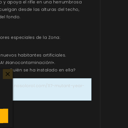
o y apoya el rifle en una herrumbrosa
uelgan desde las alturas del techo,
el fondo.
res especiales de la Zona:
evos habitantes artificiales.
IA! ¡Nanocontaminación!».
a. ¿Quién se ha instalado en ella?
://www.nosolorol.com/117-mutant-year-
.