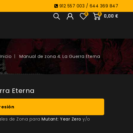
912 557 003 / 644 369 847
0
0
0,00 €
Manual de zona 4: La Guerra Eterna
rra Eterna
resión
ales de Zona para
Mutant: Year Zero
y/o