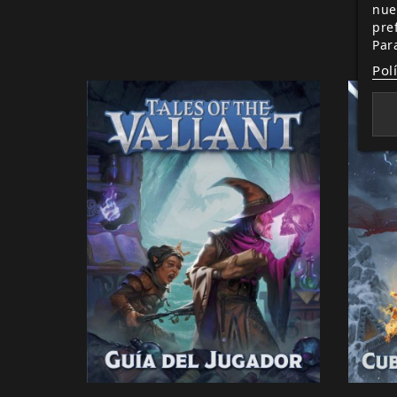
nue
T
pre
Par
Pol