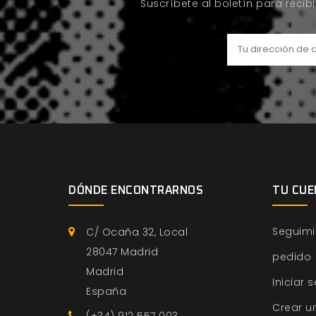
Suscríbete al boletín para recib
DÓNDE ENCONTRARNOS
TU CUE
Seguimi
C/ Ocaña 32, Local
28047 Madrid
pedido
Madrid
Iniciar 
España
Crear u
(+34) 912 557 003