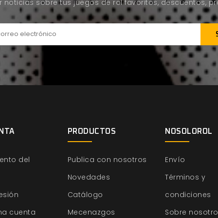
ir noticias sobre tus juegos de rol favoritos, descuentos, 
NTA
PRODUCTOS
NOSOLOROL
ento del
Publica con nosotros
Envío
Novedades
Términos y
sesión
Catálogo
condiciones
na cuenta
Mecenazgos
Sobre nosotr