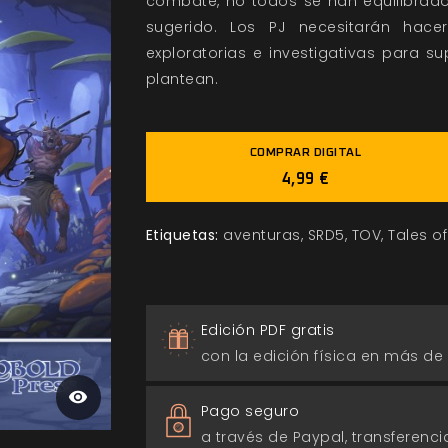
combate, no todos se han equilibrado
sugerido. Los PJ necesitarán hace
exploratorias e investigativas para s
plantean.
COMPRAR DIGITAL
4,99 €
Etiquetas:
aventuras
SRD5
TOV
Tales of
Edición PDF gratis
con la edición física en más de
Pago seguro
a través de Paypal, transferencia