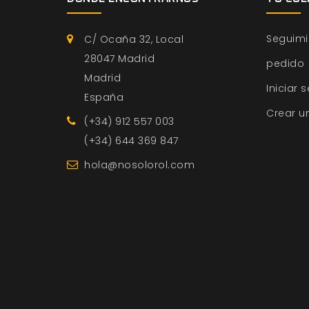
Seguimi
C/ Ocaña 32, Local
28047 Madrid
pedido
Madrid
Iniciar 
España
Crear u
(+34) 912 557 003
(+34) 644 369 847
hola@nosolorol.com