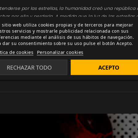
tenderse por las estrellas, la humanidad creó una república
uchar por ella y perderla. A medida que la luz de las estrel
s. Fue entonces cuando Alexius subió al poder, entre las ce
 sitio web utiliza cookies propias y de terceros para mejorar
stros servicios y mostrarle publicidad relacionada con sus
ha hecho un llamamiento a valientes caballeros, sabios sa
ferencias mediante el análisis de sus hábitos de navegación.
cidos y desconocidos.
a dar su consentimiento sobre su uso pulse el botón Acepto.
 de juego y los personajes jugadores de
Fading Suns
. Con 
ítica de cookies
Personalizar cookies
 puñado de fichas de puntos de victoria para representar 
RECHAZAR TODO
ACEPTO
libro incluye las reglas de creación de personajes de todas
eres psíquicos y ritos teúrgicos.