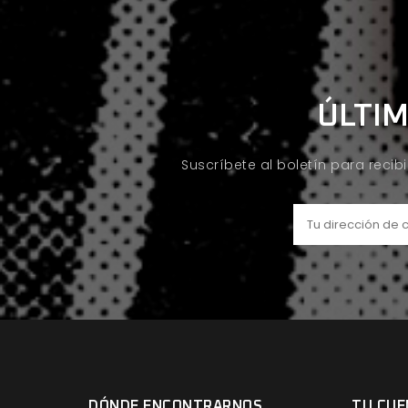
ÚLTIM
Suscríbete al boletín para recib
DÓNDE ENCONTRARNOS
TU CUE