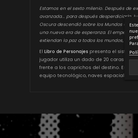
Estamos en el sexto milenio. Después de ex
avanzada... para después desperdiciarla, l
Oscura descendió sobre los Mundos Conocido
Este
nue
una nueva era de esperanza. El emperador 
pre
extiendan la paz a todos los mundos, cono
Par
El
Libro de Personajes
presenta el sistema
Pol
jugador utiliza un dado de 20 caras y un
frente a los caprichos del destino. Este 
equipo tecnológico, naves espaciales, pod