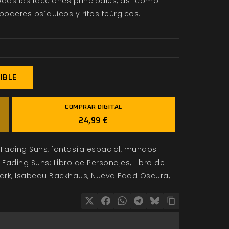
das las facciones principales, así como
poderes psíquicos y ritos teúrgicos.
IBLE
COMPRAR DIGITAL
24,99 €
Fading Suns
fantasía espacial
mundos
Fading Suns: Libro de Personajes
Libro de
ark
Isabeau Backhaus
Nueva Edad Oscura