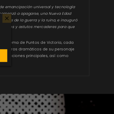
 de emancipación universal y tecnología
las comenzó a apagarse, una Nueva Edad
nizas de la guerra y la ruina, e inauguró
cerdotes y astutos mercaderes para que
el Sistema de Puntos de Victoria, cada
los logros dramáticos de su personaje
 las facciones principales, así como