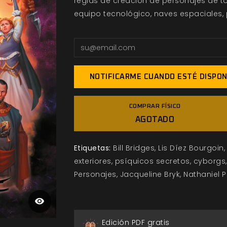
reglas de creación de personajes de to
equipo tecnológico, naves espaciales, 
NOTIFICARME CUANDO ESTÉ DISPON
COMPRAR FÍSICO
AGOTADO
Etiquetas:
Bill Bridges
Lis Díez Bourgoin
exteriores
psíquicos secretos
cyborgs
Personajes
Jacqueline Bryk
Nathaniel P
Edición PDF gratis