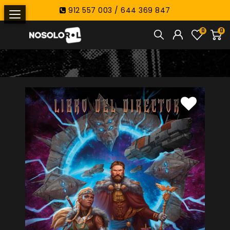
912 557 003 / 644 369 847
0
0