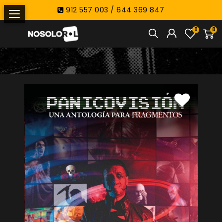
912 557 003 / 644 369 847
0
0