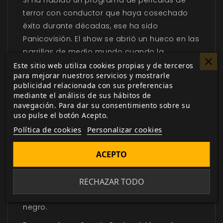
Si ha habido un programa de películas de
terror con conductor que haya cosechado
éxito durante décadas, ese ha sido
Panicovisión
. El
show
se abrió un hueco en las
parrillas de medio mundo cuando la
televisión en color era un lujo al alcance de
Este sitio web utiliza cookies propias y de terceros
para mejorar nuestros servicios y mostrarle
muy pocos. Generaciones de jóvenes se
publicidad relacionada con sus preferencias
reunían con sus amigos y con algo de picar
mediante el análisis de sus hábitos de
todos los viernes por la noche para disfrutar
navegación. Para dar su consentimiento sobre su
uso pulse el botón Acepto.
de las terroríficas películas que presentaba
Política de cookies
Personalizar cookies
el enigmático Visionador. En una época en la
que no había la actual sobresaturación
ACEPTO
informativa en torno al cine de terror, las
películas emitidas en
Panicovisión
eran una
RECHAZAR TODO
garantía de calidad, ya fuesen estrenos más
o menos recientes o clásicos en blanco y
negro.