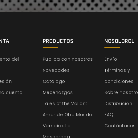
NTA
PRODUCTOS
NOSOLOROL
ento del
Publica con nosotros
Envío
Novedades
Términos y
sesión
Catálogo
condiciones
na cuenta
Mecenazgos
Sobre nosotr
Tales of the Valiant
Distribución
Amor de Otro Mundo
FAQ
Vampiro: La
Contáctanos
Mascarada