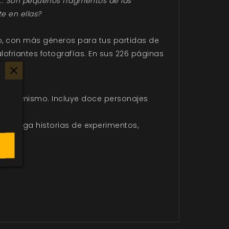
a... Son pequeños fragmentos de las
e en ellas?
o, con más géneros para tus partidas de
lofriantes fotografías. En sus 226 páginas
gar ya mismo. Incluye doce personajes
o: juega historias de experimentos,