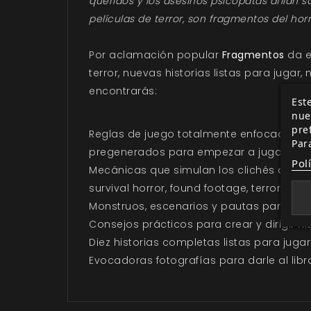
queridos y los asesinos psicópatas afilan 
películas de terror, son fragmentos del hor
Por aclamación popular
Fragmentos
da e
terror, nuevas historias listas para juga
encontrarás:
Este
nue
pre
Reglas de juego totalmente enfocadas en 
Par
pregenerados para empezar a jugar de i
Pol
Mecánicas que simulan los clichés del cin
survival horror, found footage, terror psic
Monstruos, escenarios y pautas para dise
Consejos prácticos para crear y dirigir his
Diez historias completas listas para jugar
Evocadoras fotografías para darle al libr