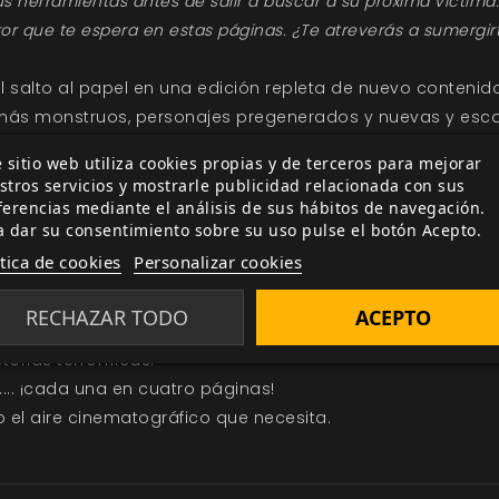
sus herramientas antes de salir a buscar a su próxima víctim
ror que te espera en estas páginas. ¿Te atreverás a sumergirt
l salto al papel en una edición repleta de nuevo contenid
r, más monstruos, personajes pregenerados y nuevas y esca
 sitio web utiliza cookies propias y de terceros para mejorar
stros servicios y mostrarle publicidad relacionada con sus
ferencias mediante el análisis de sus hábitos de navegación.
la historia. Haz personajes en cinco minutos, ponte a ju
a dar su consentimiento sobre su uso pulse el botón Acepto.
nmediato.
ítica de cookies
Personalizar cookies
e de terror, reflejados de diferente manera según su géner
ológico o torture porn entre otros.
RECHAZAR TODO
ACEPTO
ñar los tuyos propios.
torias terroríficas.
.... ¡cada una en cuatro páginas!
o el aire cinematográfico que necesita.