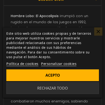
Hombre Lobo: El Apocalipsis
irrumpió con un
rugido en el mundo de los juegos en 1992,
inspirando a una generación de seguidores a
Este sitio web utiliza cookies propias y de terceros
levantarse y aullar en desafío ante un mundo
para mejorar nuestros servicios y mostrarle
corrupto en una batalla que sabían que
publicidad relacionada con sus preferencias
estaban destinados a perder.
Hombre Lobo
mediante el análisis de sus hábitos de
navegación. Para dar su consentimiento sobre su
presentó a los Garou: criaturas que eran al
uso pulse el botón Acepto.
tiempo hombre y lobo, y que estaban llenas
Política de cookies
Personalizar cookies
de Rabia contra los males que podian
destruir y corromper tanto el mundo natural
ACEPTO
como el espiritual. Capaces de transformarse
en una gama de Formas y bendecidos con
RECHAZAR TODO
Dones que les conferían Poderes
sobrehumanos y sobrenaturales, los Garou
combatieron muchos enemigos, sabiendo