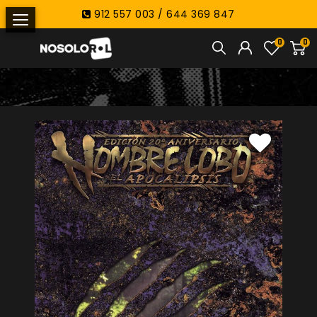
912 557 003 / 644 369 847
0
0