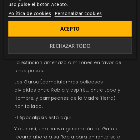
uso pulse el botón Acepto.
Gaia está muriendo.
Política de cookies
Personalizar cookies
Los hielos se derriten mientras los mares
ACEPTO
ascienden.
El calor aumenta mientras los bosques se
RECHAZAR TODO
marchitan.
La extinción amenaza a millones en favor de
unos pocos.
Los Garou (cambiaformas belicosos
divididos entre Rabia y espíritu, entre Lobo y
Hombre, y campeones de la Madre Tierra)
han fallado.
El Apocalipsis está aquí.
Y aun así, una nueva generación de Garou
recurre ahora a su Rabia para enfrentarse a