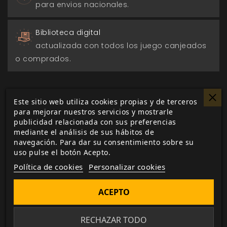
para envios nacionales.
Biblioteca digital
actualizada con todos los juego canjeados
o comprados.
Este sitio web utiliza cookies propias y de terceros
para mejorar nuestros servicios y mostrarle
DESCRIPCIÓN
▼
publicidad relacionada con sus preferencias
mediante el análisis de sus hábitos de
navegación. Para dar su consentimiento sobre su
Así empezó para todos nosotros cuando, por
uso pulse el botón Acepto.
distintos motivos, éramos insomnes. Quizás
Política de cookies
Personalizar cookies
tenías pesadillas —sabe Dios que ahora todos
las tenemos— o quizás solo tenías problemas
ACEPTO
que no te dejaban descansar de noche.
Demonios, quizás sencillamente tomabas
RECHAZAR TODO