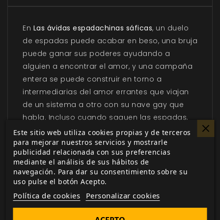
En
Las ávidas espadachinas sáficas
, un duelo
de espadas puede acabar en beso, una bruja
puede ganar sus poderes ayudando a
alguien a encontrar el amor, y una campaña
entera se puede construir en torno a
intermediarias del amor errantes que viajan
de un sistema a otro con su nave gay que
habla. Incluso cuando saquen las espadas,
tienen el potencial de crear vínculos más
Este sitio web utiliza cookies propias y de terceros
para mejorar nuestros servicios y mostrarle
profundos de lo que nadie habría imaginado.
publicidad relacionada con sus preferencias
mediante el análisis de sus hábitos de
Las ávidas espadachinas sáficas
celebra el
navegación. Para dar su consentimiento sobre su
amor, el empoderamiento y la existencia de
uso pulse el botón Acepto.
las personas queer. Si te gustan los juegos de
Política de cookies
Personalizar cookies
rol y las lesbianas caóticas incomprendidas
con espadas, estás en el lugar adecuado.