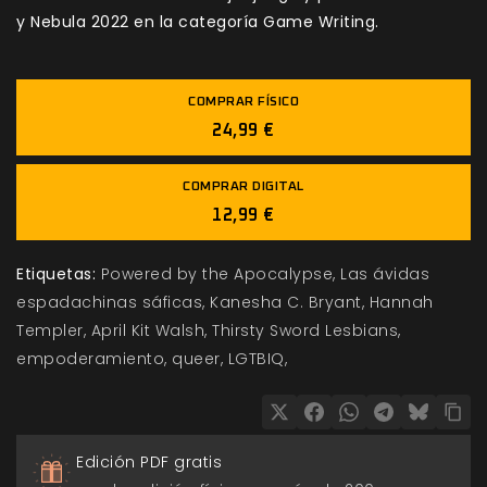
y
Nebula 2022 en la categoría Game Writing.
COMPRAR FÍSICO
24,99 €
COMPRAR DIGITAL
12,99 €
Etiquetas:
Powered by the Apocalypse
Las ávidas
espadachinas sáficas
Kanesha C. Bryant
Hannah
Templer
April Kit Walsh
Thirsty Sword Lesbians
empoderamiento
queer
LGTBIQ
Edición PDF gratis