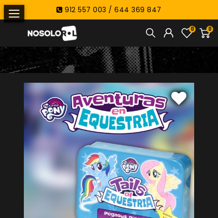
912 557 003 / 644 369 847
0
0