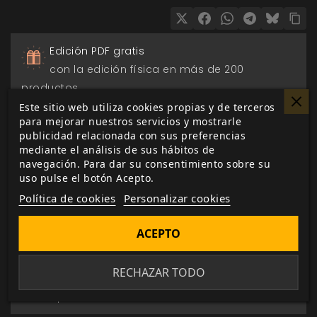
Edición PDF gratis
con la edición física en más de 200
productos.
Este sitio web utiliza cookies propias y de terceros
para mejorar nuestros servicios y mostrarle
Pago seguro
publicidad relacionada con sus preferencias
a través de Paypal, transferencia o tarjeta de
mediante el análisis de sus hábitos de
crédito.
navegación. Para dar su consentimiento sobre su
uso pulse el botón Acepto.
Política de cookies
Personalizar cookies
Entrega 24/48h
para envios nacionales.
ACEPTO
Biblioteca digital
RECHAZAR TODO
actualizada con todos los juego canjeados
o comprados.