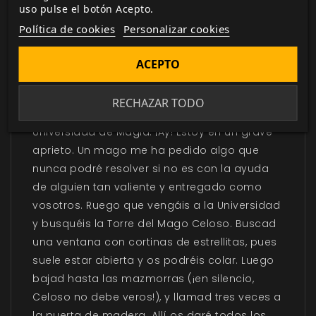
uso pulse el botón Acepto.
DESCRIPCIÓN
▼
Política de cookies
Personalizar cookies
ACEPTO
Mis queridos Buscaduendes, ¡ay! Me llamo
Tocateclas y soy un humilde duende
RECHAZAR TODO
artesano que trata de ganarse la vida en la
Universidad de Magia. ¡Ay! Estoy en un grave
aprieto. Un mago me ha pedido algo que
nunca podré resolver si no es con la ayuda
de alguien tan valiente y entregado como
vosotros. Ruego que vengáis a la Universidad
y busquéis la Torre del Mago Celoso. Buscad
una ventana con cortinas de estrellitas, pues
suele estar abierta y os podréis colar. Luego
bajad hasta las mazmorras (¡en silencio,
Celoso no debe veros!), y llamad tres veces a
la puerta de madera. Allí os daré todos los