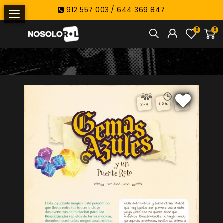
912 557 003 / 644 369 847
0
0