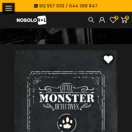
912 557 003 / 644 369 847
0
0