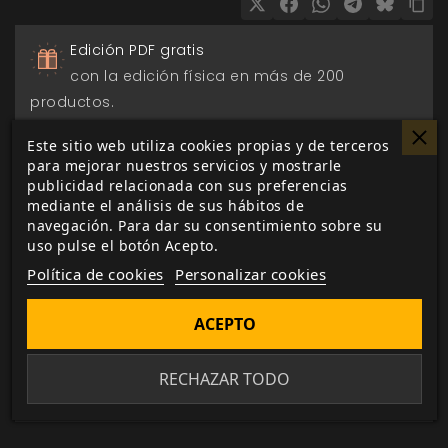
Edición PDF gratis
con la edición física en más de 200
productos.
Este sitio web utiliza cookies propias y de terceros
Pago seguro
para mejorar nuestros servicios y mostrarle
a través de Paypal, transferencia o tarjeta de
publicidad relacionada con sus preferencias
mediante el análisis de sus hábitos de
crédito.
navegación. Para dar su consentimiento sobre su
uso pulse el botón Acepto.
Entrega 24/48h
Política de cookies
Personalizar cookies
para envios nacionales.
ACEPTO
Biblioteca digital
actualizada con todos los juego canjeados
RECHAZAR TODO
o comprados.