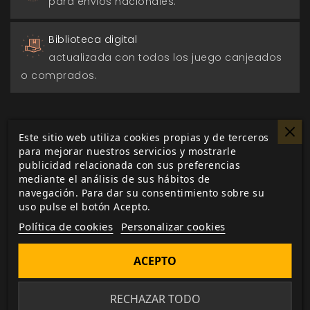
para envios nacionales.
Biblioteca digital
actualizada con todos los juego canjeados
o comprados.
Este sitio web utiliza cookies propias y de terceros
para mejorar nuestros servicios y mostrarle
DESCRIPCIÓN
▼
publicidad relacionada con sus preferencias
mediante el análisis de sus hábitos de
navegación. Para dar su consentimiento sobre su
El complemento perfecto para
Pequeños
uso pulse el botón Acepto.
detectives de monstruos
, la pantalla del
Política de cookies
Personalizar cookies
Detective Veterano.
ACEPTO
¡Llamada a todos los detectives veteranos!
Por
fin tenéis en vuestras manos la pantalla para
Pequeños Detectives de Monstruos. Tres
RECHAZAR TODO