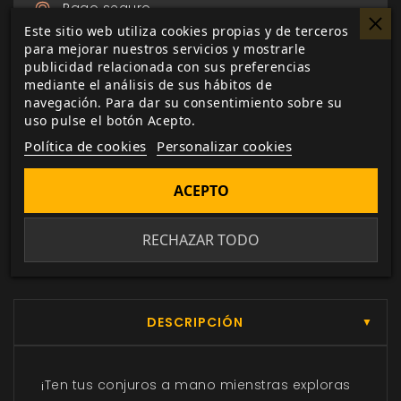
Pago seguro
a través de Paypal, transferencia o tarjeta de
Este sitio web utiliza cookies propias y de terceros
para mejorar nuestros servicios y mostrarle
crédito.
publicidad relacionada con sus preferencias
mediante el análisis de sus hábitos de
navegación. Para dar su consentimiento sobre su
Entrega 24/48h
uso pulse el botón Acepto.
para envios nacionales.
Política de cookies
Personalizar cookies
Biblioteca digital
ACEPTO
actualizada con todos los juego canjeados
o comprados.
RECHAZAR TODO
DESCRIPCIÓN
▼
¡Ten tus conjuros a mano mienstras exploras