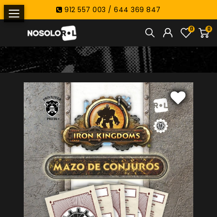
912 557 003 / 644 369 847
0
0