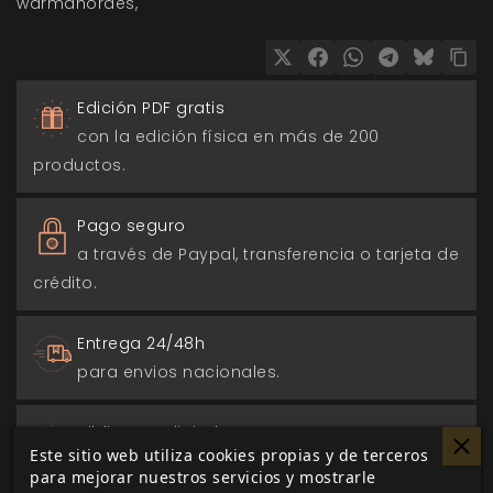
warmahordes
Edición PDF gratis
con la edición física en más de 200
productos.
Pago seguro
a través de Paypal, transferencia o tarjeta de
crédito.
Entrega 24/48h
para envios nacionales.
Biblioteca digital
Este sitio web utiliza cookies propias y de terceros
actualizada con todos los juego canjeados
para mejorar nuestros servicios y mostrarle
o comprados.