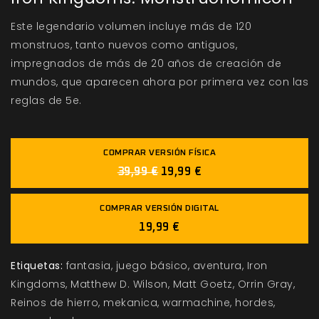
Este legendario volumen incluye más de 120
monstruos, tanto nuevos como antiguos,
impregnados de más de 20 años de creación de
mundos, que aparecen ahora por primera vez con las
reglas de 5e.
COMPRAR VERSIÓN FÍSICA
39,99 €
19,99 €
COMPRAR VERSIÓN DIGITAL
19,99 €
Etiquetas:
fantasia
juego básico
aventura
Iron
Kingdoms
Matthew D. Wilson
Matt Goetz
Orrin Gray
Reinos de hierro
mekanica
warmachine
hordes