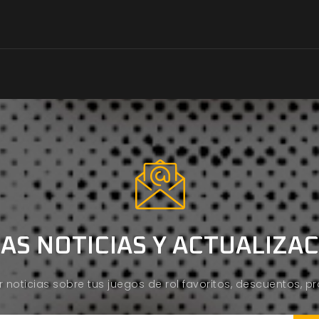
AS NOTICIAS Y ACTUALIZA
ir noticias sobre tus juegos de rol favoritos, descuentos, 