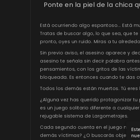
Ponte en la piel de la chica 
Está ocurriendo algo espantoso... Está mu
Tratas de buscar algo, lo que sea, que t
pronto, oyes un ruido. Miras a tu alreded
Sin previo aviso, el asesino aparece y de
asesino te señala sin decir palabra antes
pensamientos, con los gritos de las víct
bloqueada. Es entonces cuando te das cue
Todos los demás están muertos. Tú eres l
¿Alguna vez has querido protagonizar tu pro
es un juego solitario diferente a cualqui
rejugable sistema de Largometrajes.
Cada segundo cuenta en el juego mientras 
Este
demás víctimas? ¿O buscarás objetos que 
nue