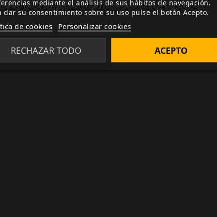
ferencias mediante el análisis de sus hábitos de navegación.
a dar su consentimiento sobre su uso pulse el botón Acepto.
es principales del juego, pero hay que combinarla con al
ítica de cookies
Personalizar cookies
rajes y tendrás todo lo necesario para jugar. Como cual
dicionales aumenta las posibilidades de juego y aporta n
RECHAZAR TODO
ACEPTO