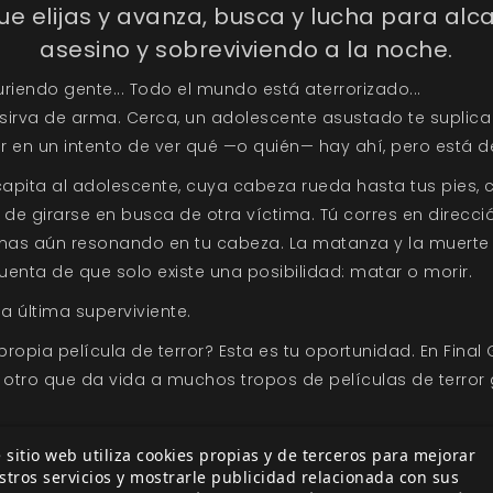
que elijas y avanza, busca y lucha para alca
asesino y sobreviviendo a la noche.
riendo gente... Todo el mundo está aterrorizado...
e sirva de arma. Cerca, un adolescente asustado te suplic
or en un intento de ver qué —o quién— hay ahí, pero está 
capita al adolescente, cuya cabeza rueda hasta tus pies, co
 de girarse en busca de otra víctima. Tú corres en direcci
imas aún resonando en tu cabeza. La matanza y la muerte 
nta de que solo existe una posibilidad: matar o morir.
a última superviviente.
pia película de terror? Esta es tu oportunidad. En Final Gir
er otro que da vida a muchos tropos de películas de terror 
gestionas el tiempo y tus acciones. ¡Un error podría signi
 sitio web utiliza cookies propias y de terceros para mejorar
te ayuden a acabar con el asesino? Usa las cartas, tira 
stros servicios y mostrarle publicidad relacionada con sus