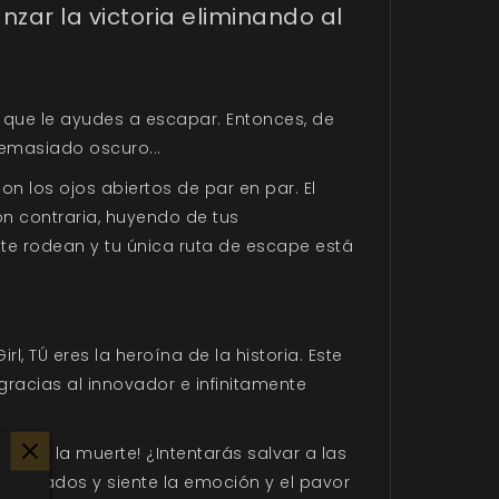
nzar la victoria eliminando al
a que le ayudes a escapar. Entonces, de
demasiado oscuro...
n los ojos abiertos de par en par. El
ón contraria, huyendo de tus
te rodean y tu única ruta de escape está
l, TÚ eres la heroína de la historia. Este
gracias al innovador e infinitamente
ficar la muerte! ¿Intentarás salvar a las
los dados y siente la emoción y el pavor