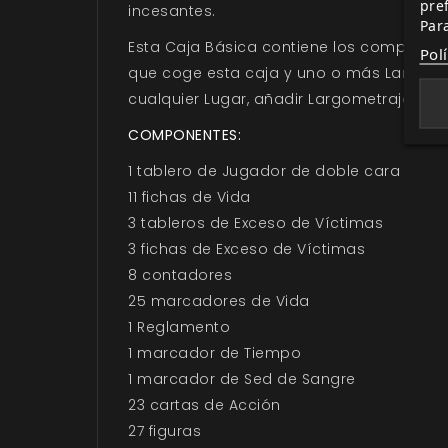
pre
incesantes.
Par
Esta Caja Básica contiene los component
Pol
que coge esta caja y uno o más Largomet
cualquier Lugar, añadir Largometrajes a
COMPONENTES:
1 tablero de Jugador de doble cara
11 fichas de Vida
3 tableros de Exceso de Víctimas
3 fichas de Exceso de Víctimas
8 contadores
25 marcadores de Vida
1 Reglamento
1 marcador de Tiempo
1 marcador de Sed de Sangre
23 cartas de Acción
27 figuras