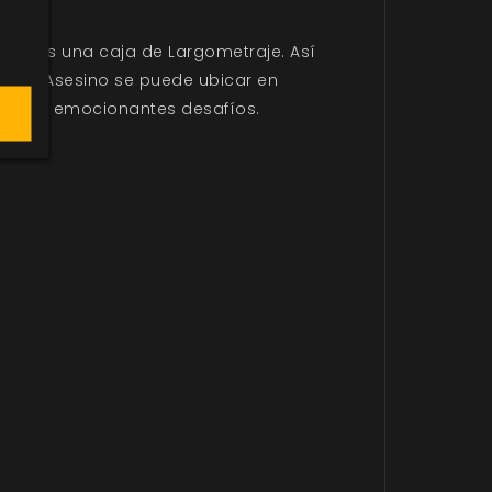
 menos una caja de Largometraje. Así
quier Asesino se puede ubicar en
uevos y emocionantes desafíos.