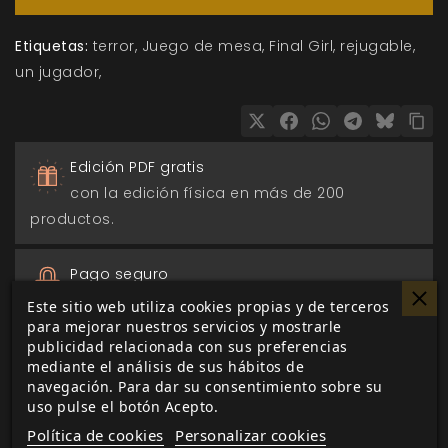
Etiquetas:
terror
Juego de mesa
Final Girl
rejugable
un jugador
Edición PDF gratis
con la edición física en más de 200
productos.
Pago seguro
a través de Paypal, transferencia o tarjeta de
Este sitio web utiliza cookies propias y de terceros
crédito.
para mejorar nuestros servicios y mostrarle
publicidad relacionada con sus preferencias
mediante el análisis de sus hábitos de
Entrega 24/48h
navegación. Para dar su consentimiento sobre su
uso pulse el botón Acepto.
para envios nacionales.
Política de cookies
Personalizar cookies