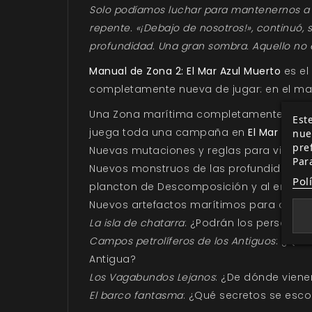
Solo podíamos luchar para mantenernos a bo
repente. «¡Debajo de nosotros!», continuó,
profundidad. Una gran sombra. Aquello no e
Manual de Zona 2: El Mar Azul Muerto
es el
completamente nueva de jugar: en el mar
Una Zona marítima completamente nueva, d
Este
juega toda una campaña en
El Mar Azul 
nue
pre
Nuevas mutaciones y reglas para viajar p
Par
Nuevos monstruos de las profundidades pa
Pol
plancton de Descomposición y al enorme
Nuevos artefactos marítimos para que lo
La isla de chatarra
: ¿Podrán los personaje
Campos petrolíferos de los Antiguos
: ¿Qui
Antigua?
Los Vagabundos Lejanos
: ¿De dónde viene
El barco fantasma
: ¿Qué secretos se esc