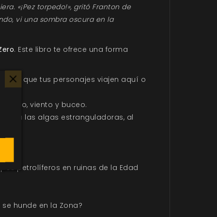
a. «¡Pez torpedo!», gritó Franton de
ndo, vi una sombra oscura en la
Zero
. Este libro te ofrece una forma
 Deja que tus personajes viajen aquí o
férico, viento y buceo.
do, a las algas estranguladoras, al
os petrolíferos en ruinas de la Edad
 se hunde en la Zona?