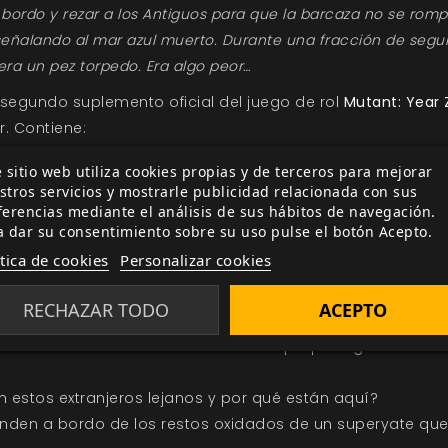
rdo y rezar a los Antiguos para que la barcaza no se rompier
 señalando al mar azul muerto. Durante una fracción de segu
ra un pez torpedo. Era algo peor…
 segundo suplemento oficial del juego de rol
Mutant: Year 
. Contiene:
escrita con texto, ilustraciones y un mapa a todo color.
 sitio web utiliza cookies propias y de terceros para mejorar
Muerto.
stros servicios y mostrarle publicidad relacionada con sus
ferencias mediante el análisis de sus hábitos de navegación.
or la Zona marítima, incluyendo navegación, tiempo atmos
a dar su consentimiento sobre su uso pulse el botón Acepto.
ra que acechen a tus personajes. Enfréntate al pez torpe
ítica de cookies
Personalizar cookies
 Leviatán.
s personajes los encuentren.
RECHAZAR TODO
ACEPTO
s escapar de las garras de los esclavistas mutantes?
énes son esos misteriosos soldados que protegen los camp
n estos extranjeros lejanos y por qué están aquí?
onden a bordo de los restos oxidados de un superyate que