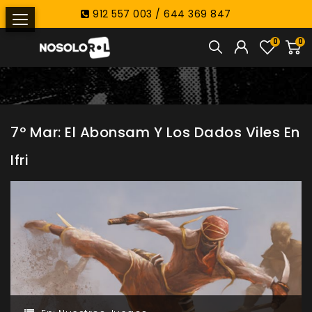
912 557 003 / 644 369 847
0
0
7º Mar: El Abonsam Y Los Dados Viles En
Ifri