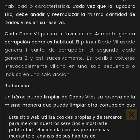
habilidad o característica.
Cada vez que la jugadora
tira, debe añadir y reemplazar la misma cantidad de
Dados Viles en su reserva.
Cada Dado Vil puesto a favor de un Aumento genera
corrupción como es habitual.
El primer Dado Vil usado
genera 1 punto de corrupción, el segundo dado
genera 2 y así sucesivamente. Es posible volverse
irrevocablemente villano en una sola secuencia o
incluso en una sola acción.
Redención
Un héroe puede limpiar de Dados Viles su reserva de la
misma manera que puede limpiar otra corrupción que
haya ganado.
La naturaleza única de los Dados Viles
Este sitio web utiliza cookies propias y de terceros
le da a un héroe algunas oportunidades para
para mejorar nuestros servicios y mostrarle
eliminar su influencia.
publicidad relacionada con sus preferencias
mediante el análisis de sus hábitos de