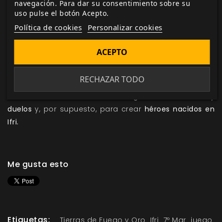
Si el héroe no tiene puntos de corrupción, pero el
navegación. Para dar su consentimiento sobre su
uso pulse el botón Acepto.
jugador tiene Dados Viles en su reserva, puede
embarcarse en una Historia de Redención de 5 Pasos
Política de cookies
Personalizar cookies
estándar para borrar todos sus Dados Viles a la vez.
ACEPTO
En definitiva, los Dados Viles añaden una nueva capa
de profundidad a las historias ambientadas en Ifri
RECHAZAR TODO
para
7º Mar
. Además, en
Tierras de Fuego y Oro
encontrarás también
nuevas reglas de hechicería y
duelos
y, por supuesto, para crear
héroes nacidos en
Ifri.
Me gusta esto
Etiquetas:
Tierras de Fuego y Oro
Ifri
7º Mar
juego