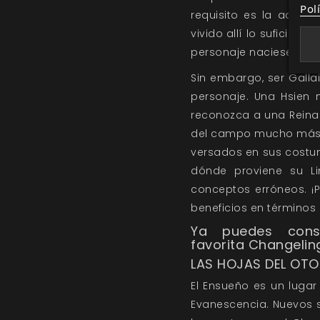
Pol
requisito es la acepta
vivido allí lo suficien
personaje naciese sien
Sin embargo, ser Galla
personaje. Una Hsien 
reconozca a una Reina 
del campo mucho más im
versados en sus costum
dónde proviene su Lin
conceptos erróneos. ¡
beneficios en términos
Ya puedes cons
favorita
Changeling
LAS HOJAS DEL OT
El Ensueño es un luga
Evanescencia. Nuevos s