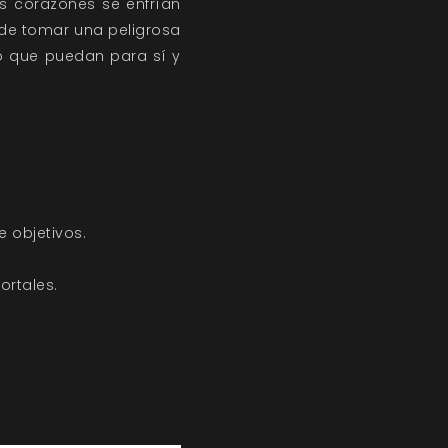
os corazones se enfrían
 de tomar una peligrosa
lo que puedan para sí y
e objetivos.
ortales.