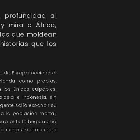
 profundidad al
y mira a África,
endas que moldean
historias que los
e de Europa occidental
Zelanda como propias,
 los únicos culpables:
asia e indonesia, sin
 gente solía expandir su
a la población mortal;
erra ante la hegemonía
parientes mortales rara