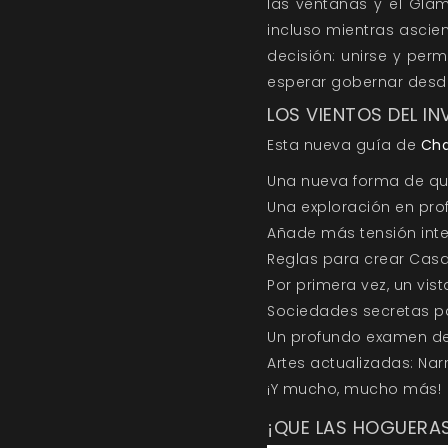
las ventanas y el Glam
incluso mientras ascie
decisión: unirse y per
esperar gobernar desd
LOS VIENTOS DEL I
Esta nueva guía de
Cha
Una nueva forma de qui
Una exploración en pro
Añade más tensión inter
Reglas para crear Casa
Por primera vez, un vis
Sociedades secretas par
Un profundo examen de 
Artes actualizadas: Narr
¡Y mucho, mucho más!
¡QUE LAS HOGUERAS