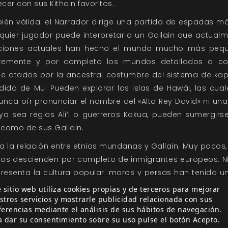
er con sus Kithain favoritos.
én válida: el Narrador dirige una partida de espadas mág
quier jugador puede interpretar a un Gallain que actualme
aciones actuales han hecho el mundo mucho más pequ
ntemente y por completo los mundos detallados a con
e atados por la ancestral costumbre del sistema de k
dido de Mu. Pueden explorar las islas de Hawái, las cua
nca oír pronunciar el nombre del «Alto Rey David» ni una 
ya sea regios Ali’i o guerreros Kokua, pueden sumergirse
 como de sus Gallain.
ta la relación entre etnias mundanas y Gallain. Muy pocos,
os descienden por completo de inmigrantes europeos. Ni 
senta la cultura popular: moros y persas han tenido una
a Edad Media, por nombrar sólo dos de muchísimas influ
 sitio web utiliza cookies propias y de terceros para mejorar
a que alguien de raza mestiza no debería poder interpretar 
stros servicios y mostrarle publicidad relacionada con sus
ferencias mediante el análisis de sus hábitos de navegación.
rpretar a un Gallain es tener una fracción de ADN indíge
a dar su consentimiento sobre su uso pulse el botón Acepto.
e todos los personajes lo tienen sin importar la etni