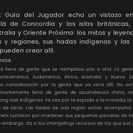
: Guía del Jugador echa un vistazo en
á de Concordia y las islas británicas, 
ralia y Oriente Próximo: los mitos y ley
 y regiones, sus hadas indígenas y las 
pueden crear allí.
evos
tá llena de gente que se reemplaza una a otra. La gent
rteamérica, Sudamérica, África, Australia y Nueva 
consideración por la gente que ya vivía allí. No son
inantemente llena de gente de ascendencia china, mal
ang luat indígenas. Ya sea por la espada o la moneda, la
nto de otros. Las hadas de una región solían acompañar 
nehi lucharon por mantener sus pequeñas parcelas de ti
in embargo, da a los changelings recursos de los que sus 