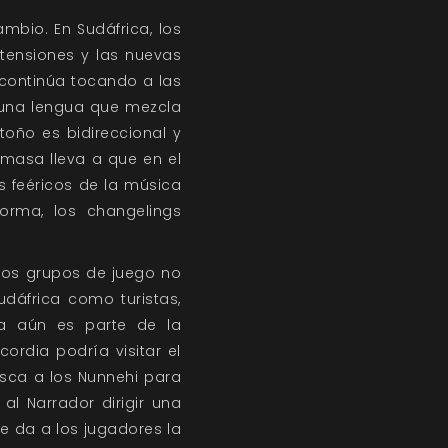
mbio. En Sudáfrica, los
tensiones y las nuevas
o continúa tocando a las
 una lengua que mezcla
oño es bidireccional y
 masa lleva a que en el
 feéricos de la música
orma, los changelings
 los grupos de juego no
udáfrica como turistas,
ia aún es parte de la
rdia podría visitar el
sca a los Nunnehi para
l Narrador dirigir una
e da a los jugadores la