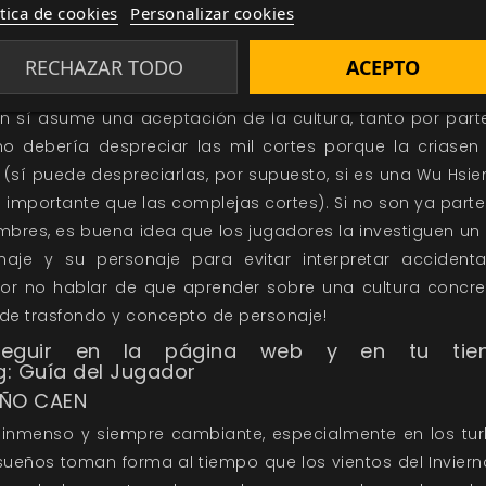
ítica de cookies
Personalizar cookies
ción por el Ensueño, sigue la misma práctica: quizás s
te para ser asimilada por el Ensueño, o un ancestro hizo un 
RECHAZAR TODO
ACEPTO
do Gallain.
in sí asume una aceptación de la cultura, tanto por par
no debería despreciar las mil cortes porque la criasen
(sí puede despreciarlas, por supuesto, si es una Wu Hsie
portante que las complejas cortes). Si no son ya parte 
bres, es buena idea que los jugadores la investiguen u
aje y su personaje para evitar interpretar accident
Por no hablar de que aprender sobre una cultura concre
 de trasfondo y concepto de personaje!
eguir en la página web y en tu tiend
: Guía del Jugador
OÑO CAEN
r inmenso y siempre cambiante, especialmente en los tur
ueños toman forma al tiempo que los vientos del Invierno