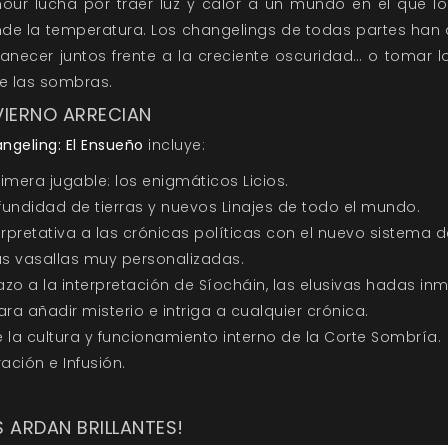
our lucha por traer luz y calor a un mundo en el que l
nde la temperatura. Los changelings de todas partes han
manecer juntos frente a la creciente oscuridad… o tomar 
e las sombras.
NVIERNO ARRECIAN
ngeling: El Ensueño
incluye:
mera jugable: los enigmáticos Licios.
fundidad de tierras y nuevos Linajes de todo el mundo.
pretativa a las crónicas políticas con el nuevo sistema d
s vasallas muy personalizadas.
tazo a la interpretación de Síocháin, las elusivas hadas inm
a añadir misterio e intriga a cualquier crónica.
la cultura y funcionamiento interno de la Corte Sombría.
ación e Infusión.
 ARDAN BRILLANTES!