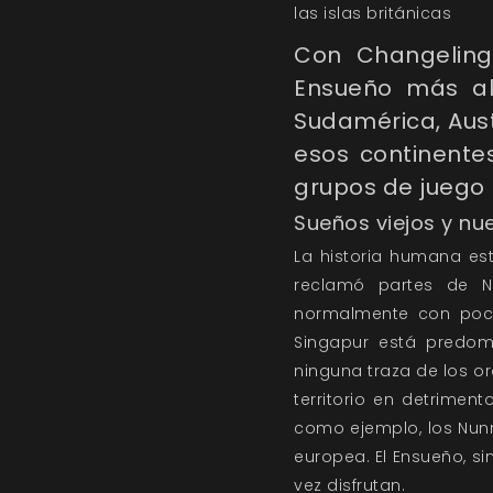
las islas británicas
Con Changeling
Ensueño más all
Sudamérica, Aust
esos continentes
grupos de juego 
Sueños viejos y nu
La historia humana es
reclamó partes de No
normalmente con poca 
Singapur está predom
ninguna traza de los or
territorio en detrime
como ejemplo, los Nun
europea. El Ensueño, s
vez disfrutan.