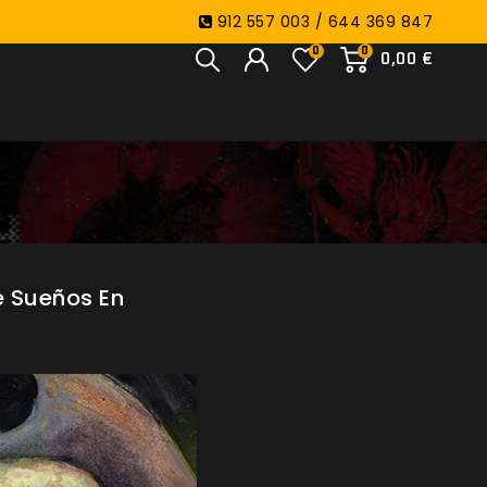
912 557 003 / 644 369 847
0
0
0,00 €
e Sueños En