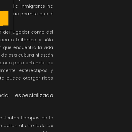
u familia inmigrante ha
trato que permite que el
te del jugador como del
 como británica y sólo
n que encuentra la vida
de esa cultura ni están
n poco para entender de
almente estereotipos y
ta puede otorgar ricos
a especializada
bulentos tiempos de la
 aúllan al otro lado de