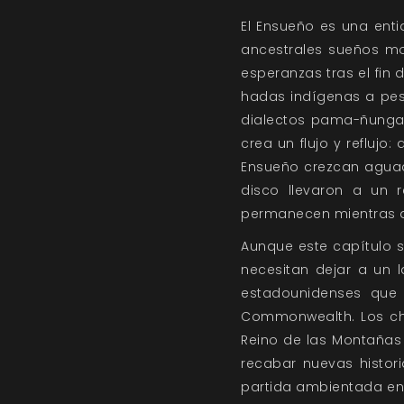
El Ensueño es una enti
ancestrales sueños mo
esperanzas tras el fin 
hadas indígenas a pes
dialectos pama-ñungan
crea un flujo y refluj
Ensueño crezcan aguac
disco llevaron a un 
permanecen mientras al
Aunque este capítulo s
necesitan dejar a un l
estadounidenses que 
Commonwealth. Los cha
Reino de las Montañas
recabar nuevas histor
partida ambientada en 