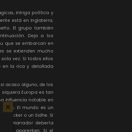
icas, intriga política y
nte está en Inglaterra;
eño. El grupo también
tinuación. Deja a los
apu que se embarcan en
les se extienden mucho
sola vez. Si todos ellos
 en la rica y detallada
 si acaso alguno, de los
siquiera Europa es tan
 influencia notable en
encias. El mundo es un
un Nocker o un Sidhe. Si
na, el Narrador debería
a que aparenten. Si el