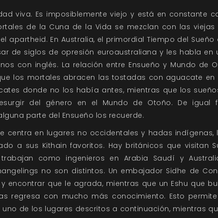
dad viva. Es imposiblemente viejo y está en constante ca
rtales de la Cuna de la Vida se mezclan con las viejas 
del apartheid. En Australia, el primordial Tiempo del Sueñ
ar de siglos de opresión euroaustraliana y les habla en
os con inglés. La relación entre Ensueño y Mundo de Ot
o: que los mortales abracen las tostadas con aguacate en
ates donde no los había antes, mientras que los sueños
resurgir del género en el Mundo de Otoño. De igual f
guna parte del Ensueño los recuerde.
e centra en lugares no occidentales y hadas indígenas,
ado a sus Kithain favoritos. Hay británicos que visitan S
trabajan como ingenieros en Arabia Saudí y Austral
ngelings no son distintos. Un embajador Sidhe de Conco
 y encontrar que le agrada, mientras que un Eshu que bu
ias regresa con mucho más conocimiento. Esto permite a
uno de los lugares descritos a continuación, mientras qu