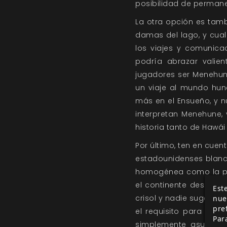
posibilidad de permanec
La otra opción es tambi
damas del lago, y cual
los viajes y comunic
podría abrazar valie
jugadores ser Menehun
un viaje al mundo hun
más en el Ensueño, y nu
interpretan Menehune, 
historia tanto de Hawái
Por último, ten en cuen
estadounidenses blanc
homogénea como la pre
el continente desde l
Este
crisol y nadie sugerirí
nue
pre
el requisito para inte
Par
simplemente asumir qu