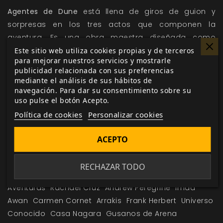
Agentes de Dune
está llena de giros de guion y
sorpresas en los tres actos que componen la
aventura. Es una obra maestra diseñada como
introducción a las mecánicas del juego de rol
Dune:
Este sitio web utiliza cookies propias y de terceros
para mejorar nuestros servicios y mostrarle
Aventuras en el
Imperio
. ¡La especia debe fluir!
publicidad relacionada con sus preferencias
mediante el análisis de sus hábitos de
navegación. Para dar su consentimiento sobre su
uso pulse el botón Acepto.
Me gusta esto
Política de cookies
Personalizar cookies
ACEPTO
Etiquetas:
Agentes de Dune
Dune: Aventuras en el
RECHAZAR TODO
Imperio
suplemento
campaña
Ciencia Ficción
Aventuras
Rachael Cruz
Andrew Peregrine
Imad
Awan
Carmen Cornet
Arrakis
Frank Herbert
Universo
Conocido
Casa Nagara
Gusanos de Arena